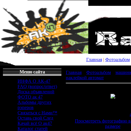
Главная
|
Фотоальбом
Меню сайта
Главная
»
Фотоальбом
»
машин
наклейкой автомат
» y_6f2649d7
ИНФА О АК-47
FAQ (вопрос/ответ)
Доска объявлений
ФОТО ак 47
Альбомы других
Просмотров
: 605 |
Раз
рэперов
807x605px/163.4K
Связаться с Нами™
Дата
: 27.04.2011 |
Добавил
:
Оставь свой След
Просмотреть фотографию в
Качай всё О ак47
размере
Каталог статей