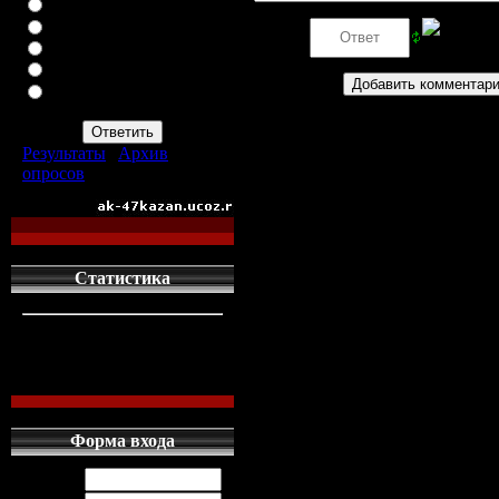
ВАЗ-2113
ВАЗ-2114
Код *:
ИНОМАРКУ
ЗАПОР
ПРОСТО АВТОМАТ
АК-47
Результаты
|
Архив
опросов
Всего ответов:
960
Статистика
кто сдесь
1
левых людей
1
наших местных
0
Форма входа
Логин: