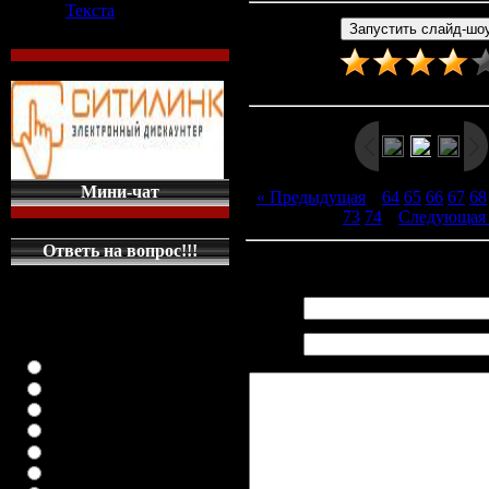
Текста
Рейтинг
:
4.0
/
2
Мини-чат
« Предыдущая
|
64
65
66
67
68
73
74
|
Следующая
Ответь на вопрос!!!
Всего комментариев
:
0
КАКУЮ МАШИНКУ
НА ГЛАВНУЮ
Имя *:
СТРАНИЦУ
Email
ПОСТАВИТЬ
*:
класика (любая)
ВАЗ-2108
ВАЗ-2109
ВАЗ-21099
ВАЗ-2110
ВАЗ-21123