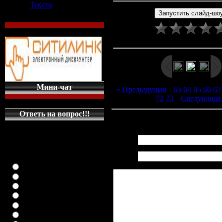
Текста
Рейтинг
:
0.0
/
0
Мини-чат
« Предыдущая
|
63
64
65
66
67
72
73
|
Следующая
Ответь на вопрос!!!
Всего комментариев
:
0
КАКУЮ МАШИНКУ
НА ГЛАВНУЮ
Имя *:
СТРАНИЦУ
Email
ПОСТАВИТЬ
*:
класика (любая)
ВАЗ-2108
ВАЗ-2109
ВАЗ-21099
ВАЗ-2110
ВАЗ-21123