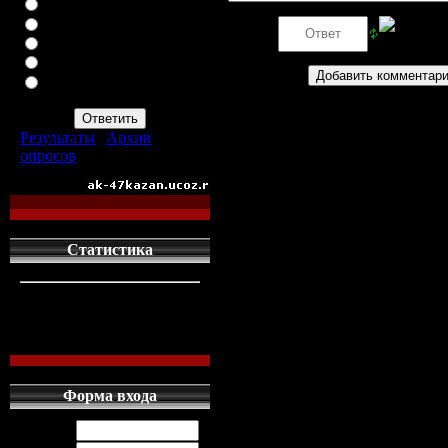
ВАЗ-2113
ВАЗ-2114
Код *:
ИНОМАРКУ
ЗАПОР
ПРОСТО АВТОМАТ
АК-47
Результаты
|
Архив
опросов
Всего ответов:
960
Статистика
кто сдесь
1
левых людей
1
наших местных
0
Форма входа
Логин: