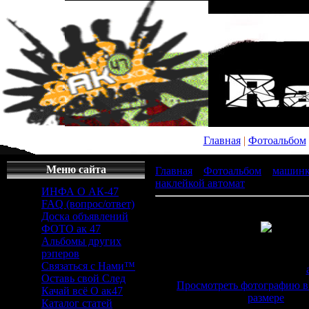
Главная
|
Фотоальбом
Меню сайта
Главная
»
Фотоальбом
»
машин
наклейкой автомат
» y_6cae2e86
ИНФА О АК-47
FAQ (вопрос/ответ)
Доска объявлений
ФОТО ак 47
Альбомы других
Просмотров
: 576 |
Раз
рэперов
538x807px/79.8Kb
Связаться с Нами™
Дата
: 27.04.2011 |
Добавил
:
Оставь свой След
Просмотреть фотографию в
Качай всё О ак47
размере
Каталог статей