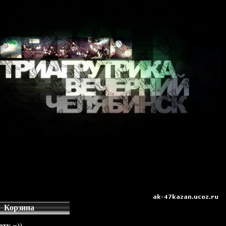
Корзина
ту =))