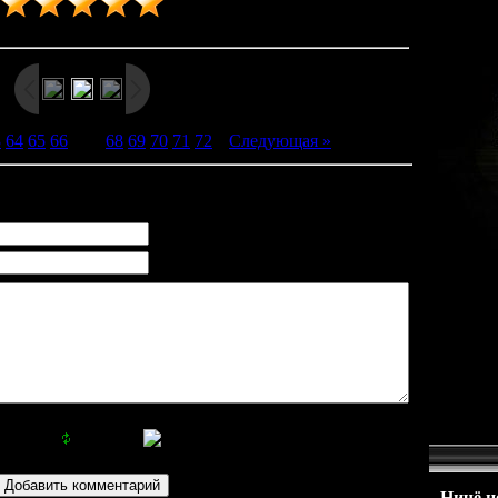
Рейтинг
:
5.0
/
3
3
64
65
66
[
67
]
68
69
70
71
72
|
Следующая »
Ничё не