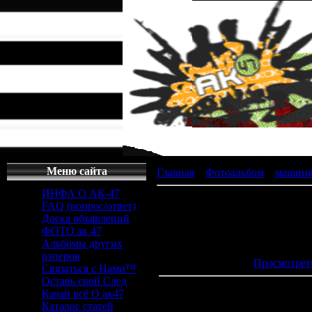
Меню сайта
Главная
»
Фотоальбом
»
машин
ИНФА О АК-47
FAQ (вопрос/ответ)
Доска объявлений
ФОТО ак 47
Просмотров
Альбомы других
Дата
: 2
рэперов
Просмотрет
Связаться с Нами™
Оставь свой След
Качай всё О ак47
Каталог статей