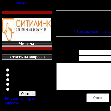
Текста
« Предыдущая
|
62
6
Всего комментариев
:
0
Мини-чат
Имя *:
Ответь на вопрос!!!
Email *:
Оцените мой сайт
Отлично
Хорошо
Неплохо
Плохо
Ужасно
Код *:
Результаты
|
Архив
опросов
Всего ответов:
287