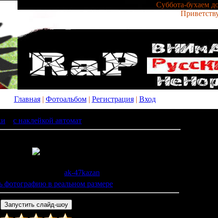
Суббота-бухаем до
Приветств
Главная
|
Фотоальбом
|
Регистрация
|
Вход
ки
»
с наклейкой автомат
» y_69b4e00f
: 637 |
Размеры
: 605x807px/134.9Kb
7.04.2011 |
Добавил
:
ak-47kazan
ь фотографию в реальном размере