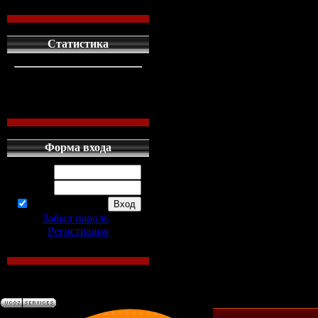
Статистика
кто сдесь
1
левых людей
1
наших местных
0
Форма входа
Логин:
Пароль:
запомнить
Забыл пароль
|
Регистрация