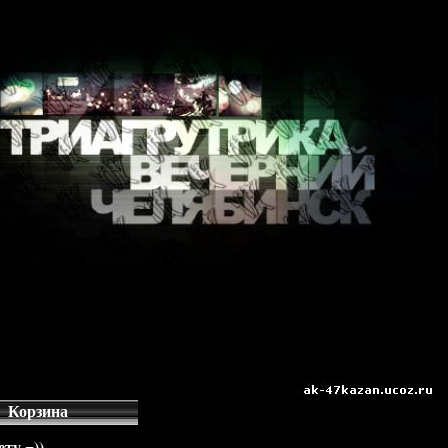
Корзина
ту =))