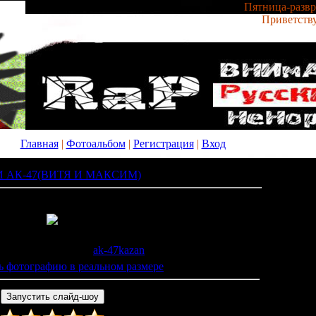
Пятница-развра
Приветств
Главная
|
Фотоальбом
|
Регистрация
|
Вход
 АК-47(ВИТЯ И МАКСИМ)
» z_7ce9fc38
 349 |
Размеры
: 768x1024px/203.6Kb
0.04.2011 |
Добавил
:
ak-47kazan
ь фотографию в реальном размере