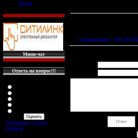
Текста
« Предыдущая
|
144
145
14
Всего комментариев
:
0
Мини-чат
Имя *:
Ответь на вопрос!!!
Email *:
Оцените мой сайт
Отлично
Хорошо
Неплохо
Плохо
Ужасно
Код *:
Результаты
|
Архив
опросов
Всего ответов:
287