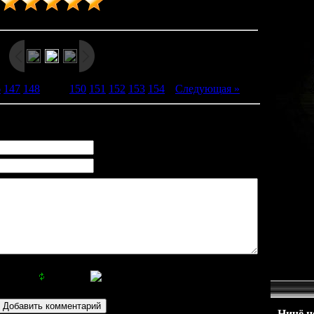
Рейтинг
:
5.0
/
2
6
147
148
[
149
]
150
151
152
153
154
|
Следующая »
Ничё не