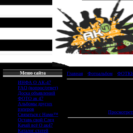
Меню сайта
Главная
»
Фотоальбом
»
ФОТКИ
ИНФА О АК-47
FAQ (вопрос/ответ)
Доска объявлений
ФОТО ак 47
Просмотров
:
Альбомы других
Дата
: 2
рэперов
Просмотрет
Связаться с Нами™
Оставь свой След
Качай всё О ак47
Каталог статей