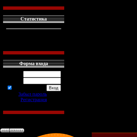
Статистика
кто сдесь
1
левых людей
1
наших местных
0
Форма входа
Логин:
Пароль:
запомнить
Забыл пароль
|
Регистрация