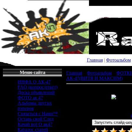
Главная
|
Фотоальбом
Меню сайта
Главная
»
Фотоальбом
»
ФОТК
АК-47(ВИТЯ И МАКСИМ)
» x_
ИНФА О АК-47
FAQ (вопрос/ответ)
Доска объявлений
ФОТО ак 47
Альбомы других
Просмотров
: 295 |
Раз
рэперов
604x453px/76.4Kb
Связаться с Нами™
Дата
: 26.04.2011 |
Добавил
:
Оставь свой След
Качай всё О ак47
Каталог статей