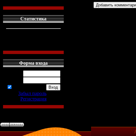
Статистика
кто сдесь
1
левых людей
1
наших местных
0
Форма входа
Логин:
Пароль:
запомнить
Забыл пароль
|
Регистрация