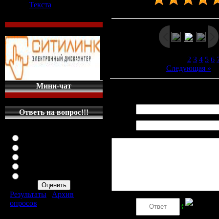
Текста
Рейтинг
:
5.0
/
2
« Предыдущая
| [
1
]
2
3
4
5
6
Следующая »
Мини-чат
Всего комментариев
:
0
Имя *:
Ответь на вопрос!!!
Email
Оцените мой сайт
*:
Отлично
Хорошо
Неплохо
Плохо
Ужасно
Результаты
|
Архив
опросов
Код *:
Всего ответов:
287