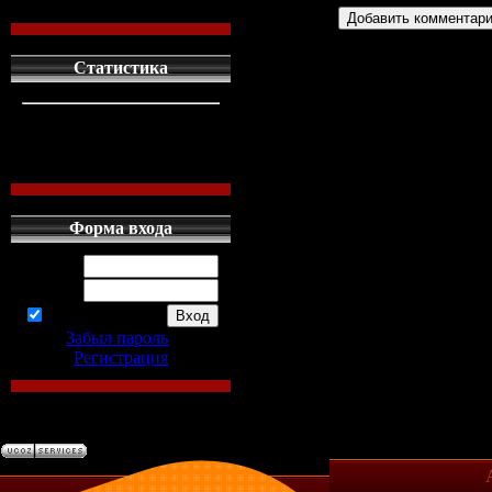
Статистика
кто сдесь
1
левых людей
1
наших местных
0
Форма входа
Логин:
Пароль:
запомнить
Забыл пароль
|
Регистрация