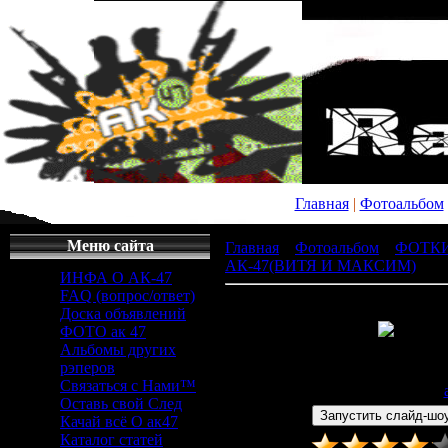
Главная
|
Фотоальбом
Меню сайта
Главная
»
Фотоальбом
»
ФОТК
АК-47(ВИТЯ И МАКСИМ)
» x_
ИНФА О АК-47
FAQ (вопрос/ответ)
Доска объявлений
ФОТО ак 47
Альбомы других
Просмотров
: 392 |
Раз
рэперов
479x479px/58.4Kb
Связаться с Нами™
Дата
: 26.04.2011 |
Добавил
:
Оставь свой След
Качай всё О ак47
Каталог статей