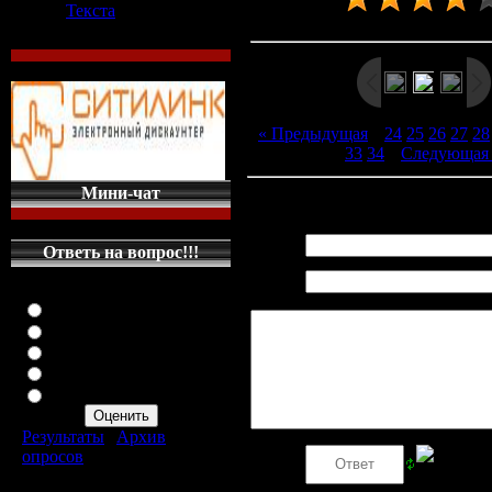
Текста
Рейтинг
:
4.1
/
7
« Предыдущая
|
24
25
26
27
28
33
34
|
Следующая
Мини-чат
Всего комментариев
:
0
Имя *:
Ответь на вопрос!!!
Email
Оцените мой сайт
*:
Отлично
Хорошо
Неплохо
Плохо
Ужасно
Результаты
|
Архив
опросов
Код *:
Всего ответов:
287