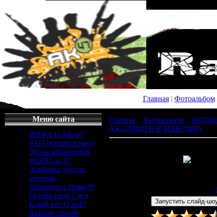
Главная
|
Фотоальбом
Меню сайта
Главная
»
Фотоальбом
»
ФОТК
АК-47(ВИТЯ И МАКСИМ)
» x_
ИНФА О АК-47
FAQ (вопрос/ответ)
Доска объявлений
ФОТО ак 47
Альбомы других
Просмотров
: 403 |
Раз
рэперов
604x453px/94.3Kb
Связаться с Нами™
Дата
: 26.04.2011 |
Добавил
:
Оставь свой След
Качай всё О ак47
Каталог статей