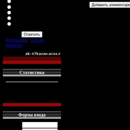
ВАЗ-2113
ВАЗ-2114
ИНОМАРКУ
ЗАПОР
ПРОСТО АВТОМАТ
АК-47
Результаты
|
Архив
опросов
Всего ответов:
960
Статистика
кто сдесь
1
левых людей
1
наших местных
0
Форма входа
Логин: