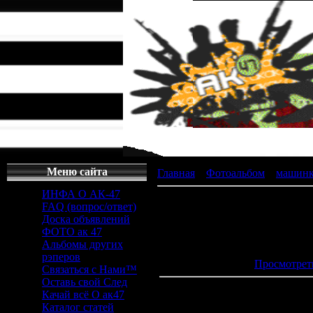
Меню сайта
Главная
»
Фотоальбом
»
машин
ИНФА О АК-47
FAQ (вопрос/ответ)
Доска объявлений
ФОТО ак 47
Просмотров
Альбомы других
Дата
: 2
рэперов
Просмотрет
Связаться с Нами™
Оставь свой След
Качай всё О ак47
Каталог статей