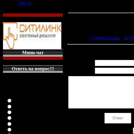
Текста
« Предыдущая
|
10
1
Всего комментариев
:
0
Мини-чат
Имя *:
Ответь на вопрос!!!
Email *:
КАКУЮ МАШИНКУ
НА ГЛАВНУЮ
СТРАНИЦУ
ПОСТАВИТЬ
класика (любая)
ВАЗ-2108
ВАЗ-2109
ВАЗ-21099
Код *:
ВАЗ-2110
ВАЗ-21123