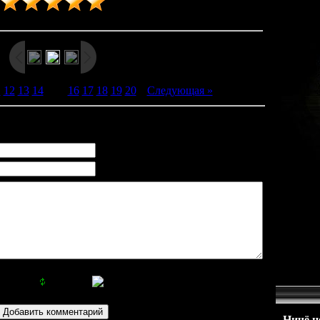
Рейтинг
:
5.0
/
1
1
12
13
14
[
15
]
16
17
18
19
20
|
Следующая »
Ничё не