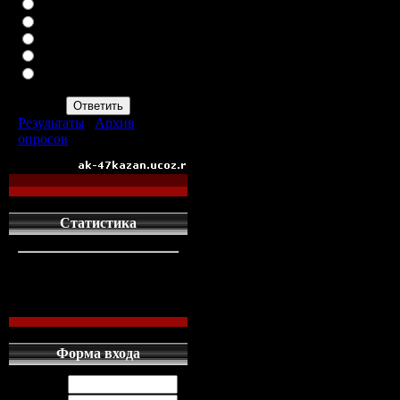
ВАЗ-2113
ВАЗ-2114
ИНОМАРКУ
ЗАПОР
ПРОСТО АВТОМАТ
АК-47
Результаты
|
Архив
опросов
Всего ответов:
960
Статистика
кто сдесь
1
левых людей
1
наших местных
0
Форма входа
Логин: