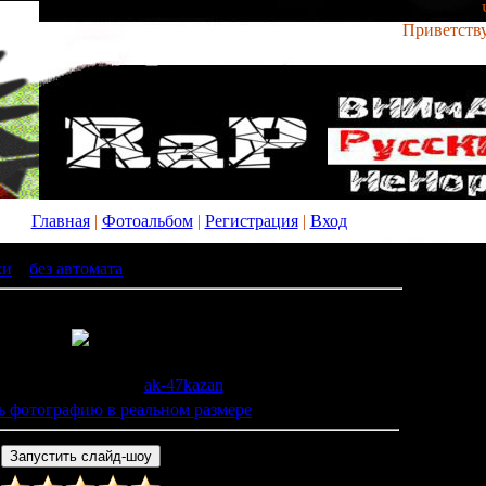
Приветств
Главная
|
Фотоальбом
|
Регистрация
|
Вход
ки
»
без автомата
» x_618256b9
: 872 |
Размеры
: 604x409px/60.1Kb
0.12.2008 |
Добавил
:
ak-47kazan
ь фотографию в реальном размере