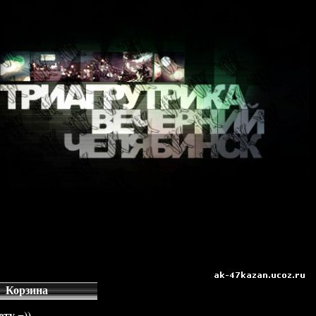
Корзина
ту =))