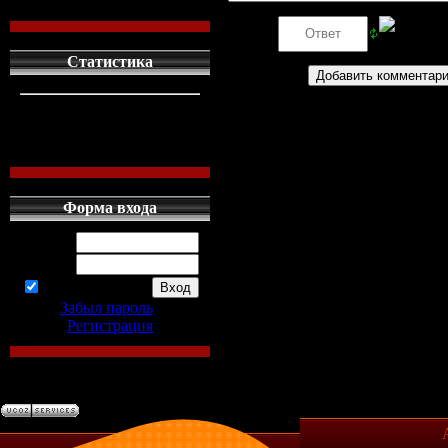
Код *:
Статистика
кто сдесь
1
левых людей
1
наших местных
0
Форма входа
Логин:
Пароль:
запомнить
Забыл пароль
|
Регистрация