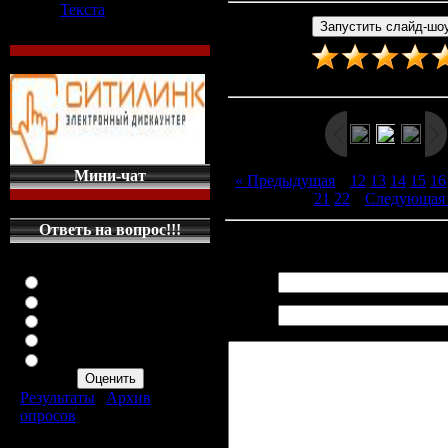
Текста
Рейтинг
:
4.8
/
5
Мини-чат
« Предыдущая
|
12
13
14
15
16
21
22
|
Следующая
Ответь на вопрос!!!
Всего комментариев
:
0
Оцените мой сайт
Отлично
Имя *:
Хорошо
Email
Неплохо
*:
Плохо
Ужасно
Результаты
|
Архив
опросов
Всего ответов:
287