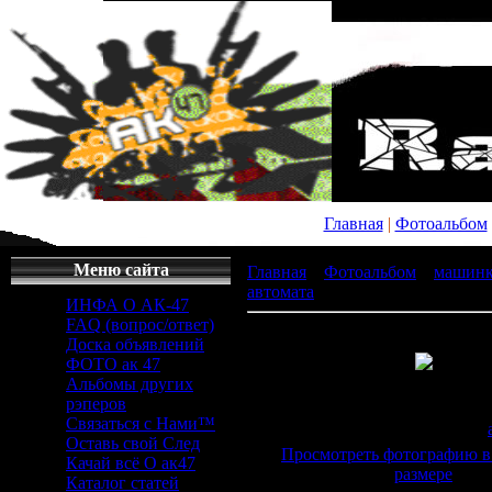
Главная
|
Фотоальбом
Меню сайта
Главная
»
Фотоальбом
»
машин
автомата
» x_dd6767e0
ИНФА О АК-47
FAQ (вопрос/ответ)
Доска объявлений
ФОТО ак 47
Альбомы других
Просмотров
: 912 |
Раз
рэперов
600x480px/43.9Kb
Связаться с Нами™
Дата
: 20.12.2008 |
Добавил
:
Оставь свой След
Просмотреть фотографию в
Качай всё О ак47
размере
Каталог статей