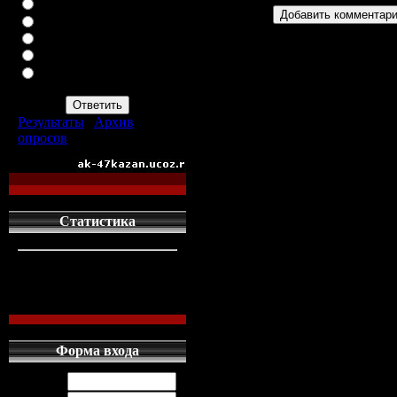
ВАЗ-2113
ВАЗ-2114
ИНОМАРКУ
ЗАПОР
ПРОСТО АВТОМАТ
АК-47
Результаты
|
Архив
опросов
Всего ответов:
960
Статистика
кто сдесь
1
левых людей
1
наших местных
0
Форма входа
Логин: