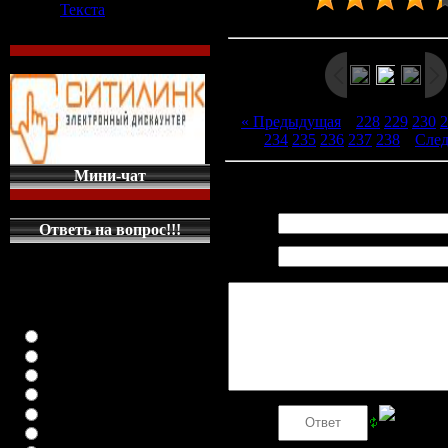
Текста
Рейтинг
:
4.4
/
9
« Предыдущая
|
228
229
230
2
234
235
236
237
238
|
Сле
Мини-чат
Всего комментариев
:
0
Имя *:
Ответь на вопрос!!!
Email
КАКУЮ МАШИНКУ
*:
НА ГЛАВНУЮ
СТРАНИЦУ
ПОСТАВИТЬ
класика (любая)
ВАЗ-2108
ВАЗ-2109
ВАЗ-21099
ВАЗ-2110
Код *:
ВАЗ-21123