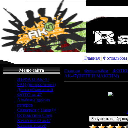
Главная
|
Фотоальбом
Меню сайта
Главная
»
Фотоальбом
»
ФОТК
АК-47(ВИТЯ И МАКСИМ)
» 18
ИНФА О АК-47
FAQ (вопрос/ответ)
Доска объявлений
ФОТО ак 47
Альбомы других
Просмотров
: 540 |
Раз
рэперов
500x333px/20.9Kb
Связаться с Нами™
Дата
: 12.12.2008 |
Добавил
:
Оставь свой След
Качай всё О ак47
Каталог статей