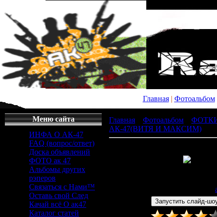
Главная
|
Фотоальбом
Меню сайта
Главная
»
Фотоальбом
»
ФОТК
АК-47(ВИТЯ И МАКСИМ)
» 52
ИНФА О АК-47
FAQ (вопрос/ответ)
Доска объявлений
ФОТО ак 47
Альбомы других
Просмотров
: 498 |
Раз
рэперов
500x333px/17.3Kb
Связаться с Нами™
Дата
: 12.12.2008 |
Добавил
:
Оставь свой След
Качай всё О ак47
Каталог статей