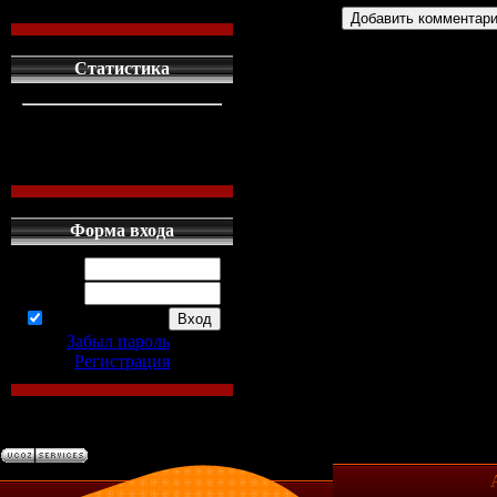
Статистика
кто сдесь
1
левых людей
1
наших местных
0
Форма входа
Логин:
Пароль:
запомнить
Забыл пароль
|
Регистрация