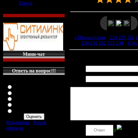
Текста
Рейтинг
:
4.2
/
9
« Предыдущая
|
224
225
226
2
230
231
232
233
234
|
Сле
Мини-чат
Всего комментариев
:
0
Имя *:
Ответь на вопрос!!!
Email
Оцените мой сайт
*:
Отлично
Хорошо
Неплохо
Плохо
Ужасно
Результаты
|
Архив
опросов
Код *:
Всего ответов:
287