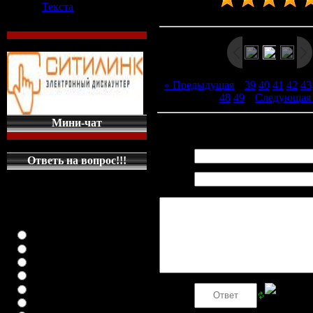
Текста
Рейтинг
:
5.0
/
5
« Предыдущая
|
39
40
41
42
43
48
49
|
Следующая
Мини-чат
Всего комментариев
:
0
Имя *:
Ответь на вопрос!!!
Email
КАКУЮ МАШИНКУ
*:
НА ГЛАВНУЮ
СТРАНИЦУ
ПОСТАВИТЬ
класика (любая)
ВАЗ-2108
ВАЗ-2109
ВАЗ-21099
ВАЗ-2110
Код *:
ВАЗ-21123