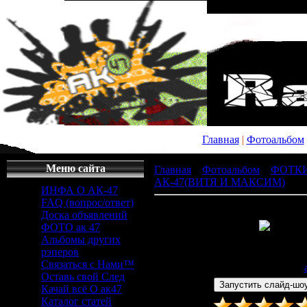
Главная
|
Фотоальбом
Меню сайта
Главная
»
Фотоальбом
»
ФОТК
АК-47(ВИТЯ И МАКСИМ)
» x_
ИНФА О АК-47
FAQ (вопрос/ответ)
Доска объявлений
ФОТО ак 47
Альбомы других
Просмотров
: 347 |
Раз
рэперов
604x453px/96.3Kb
Связаться с Нами™
Дата
: 26.04.2011 |
Добавил
:
Оставь свой След
Качай всё О ак47
Каталог статей