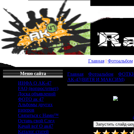
Главная
|
Фотоальбом
Меню сайта
Главная
»
Фотоальбом
»
ФОТК
АК-47(ВИТЯ И МАКСИМ)
» x_
ИНФА О АК-47
FAQ (вопрос/ответ)
Доска объявлений
ФОТО ак 47
Альбомы других
Просмотров
: 448 |
Раз
рэперов
329x479px/38.7Kb
Связаться с Нами™
Дата
: 26.04.2011 |
Добавил
:
Оставь свой След
Качай всё О ак47
Каталог статей