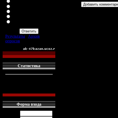
ВАЗ-2113
ВАЗ-2114
ИНОМАРКУ
ЗАПОР
ПРОСТО АВТОМАТ
АК-47
Результаты
|
Архив
опросов
Всего ответов:
960
Статистика
кто сдесь
1
левых людей
1
наших местных
0
Форма входа
Логин: