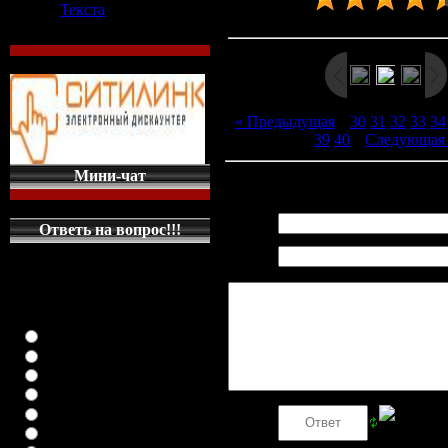
Текста
Рейтинг
:
4.5
/
15
« Предыдущая
|
30
31
32
33
34
39
40
|
Следующая
Мини-чат
Всего комментариев
:
0
Имя *:
Ответь на вопрос!!!
Email
КАКУЮ МАШИНКУ
*:
НА ГЛАВНУЮ
СТРАНИЦУ
ПОСТАВИТЬ
класика (любая)
ВАЗ-2108
ВАЗ-2109
ВАЗ-21099
ВАЗ-2110
Код *:
ВАЗ-21123