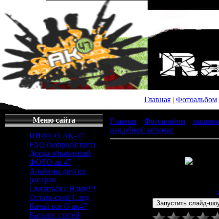
Главная
|
Фотоальбом
Меню сайта
Главная
»
Фотоальбом
»
машин
наклейкой автомат
» x_497cf4a5
ИНФА О АК-47
FAQ (вопрос/ответ)
Доска объявлений
ФОТО ак 47
Альбомы других
Просмотров
: 597 |
Раз
рэперов
343x480px/27.6Kb
Связаться с Нами™
Дата
: 27.04.2011 |
Добавил
:
Оставь свой След
Качай всё О ак47
Каталог статей