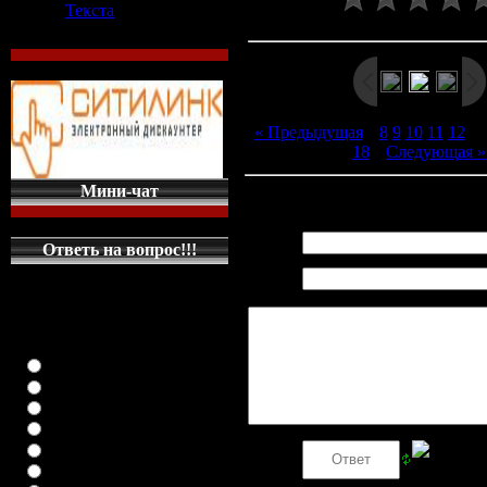
Текста
Рейтинг
:
0.0
/
0
« Предыдущая
|
8
9
10
11
12
[
1
18
|
Следующая »
Мини-чат
Всего комментариев
:
0
Имя *:
Ответь на вопрос!!!
Email
КАКУЮ МАШИНКУ
*:
НА ГЛАВНУЮ
СТРАНИЦУ
ПОСТАВИТЬ
класика (любая)
ВАЗ-2108
ВАЗ-2109
ВАЗ-21099
ВАЗ-2110
Код *:
ВАЗ-21123