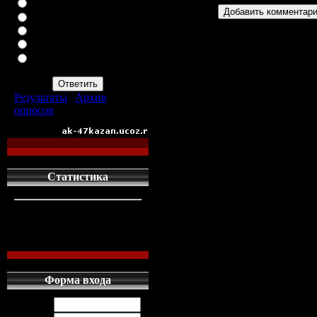
ВАЗ-2113
ВАЗ-2114
ИНОМАРКУ
ЗАПОР
ПРОСТО АВТОМАТ
АК-47
Результаты
|
Архив
опросов
Всего ответов:
960
Статистика
кто сдесь
1
левых людей
1
наших местных
0
Форма входа
Логин: