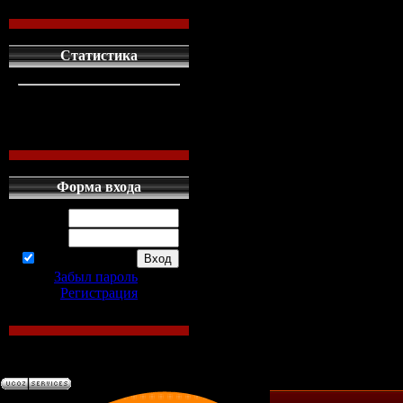
Статистика
кто сдесь
1
левых людей
1
наших местных
0
Форма входа
Логин:
Пароль:
запомнить
Забыл пароль
|
Регистрация