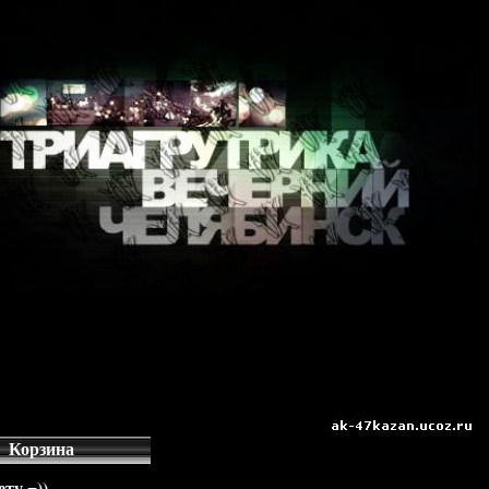
Корзина
ту =))