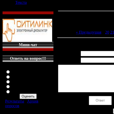
Текста
« Предыдущая
|
20
2
Всего комментариев
:
0
Мини-чат
Имя *:
Ответь на вопрос!!!
Email *:
Оцените мой сайт
Отлично
Хорошо
Неплохо
Плохо
Ужасно
Код *:
Результаты
|
Архив
опросов
Всего ответов:
287