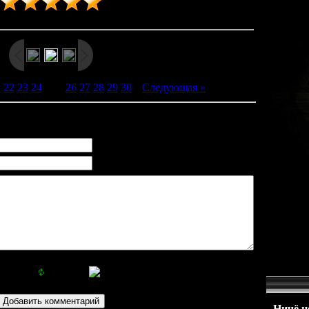
Рейтинг
:
5.0
/
1
1
22
23
24
[
25
]
26
27
28
29
30
|
Следующая »
Ничё не