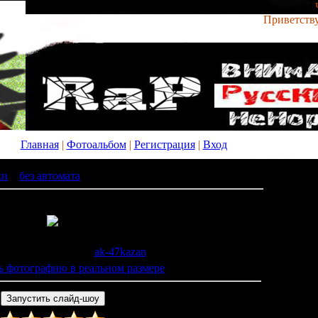
Приветств
Главная
|
Фотоальбом
|
Регистрация
|
Вход
ки
»
без автомата
» x_905dc34e
: 824 |
Размеры
: 604x453px/52.5Kb
0.12.2008 |
Добавил
:
ak-47kazan
ь фотографию в реальном размере