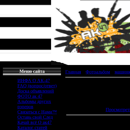
Меню сайта
Главная
»
Фотоальбом
»
машин
ИНФА О АК-47
FAQ (вопрос/ответ)
Доска объявлений
ФОТО ак 47
Просмотров
Альбомы других
Дата
: 2
рэперов
Просмотрет
Связаться с Нами™
Оставь свой След
Качай всё О ак47
Каталог статей