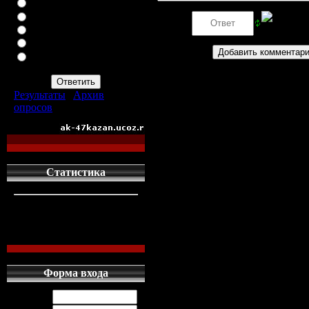
ВАЗ-2113
ВАЗ-2114
Код *:
ИНОМАРКУ
ЗАПОР
ПРОСТО АВТОМАТ
АК-47
Результаты
|
Архив
опросов
Всего ответов:
960
Статистика
кто сдесь
1
левых людей
1
наших местных
0
Форма входа
Логин: