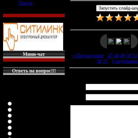
Текста
Рейтинг
:
5.0
/
1
Мини-чат
« Предыдущая
|
47
48
49
50
51
56
57
|
Следующая
Ответь на вопрос!!!
Всего комментариев
:
0
КАКУЮ МАШИНКУ
НА ГЛАВНУЮ
Имя *:
СТРАНИЦУ
Email
ПОСТАВИТЬ
*:
класика (любая)
ВАЗ-2108
ВАЗ-2109
ВАЗ-21099
ВАЗ-2110
ВАЗ-21123