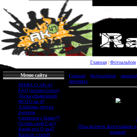
Главная
|
Фотоальбом
Меню сайта
Главная
»
Фотоальбом
»
машин
автомата
» x_4cca8163
ИНФА О АК-47
FAQ (вопрос/ответ)
Доска объявлений
ФОТО ак 47
Альбомы других
Просмотров
: 820 |
Раз
рэперов
600x419px/73.2Kb
Связаться с Нами™
Дата
: 20.12.2008 |
Добавил
:
Оставь свой След
Просмотреть фотографию в
Качай всё О ак47
размере
Каталог статей