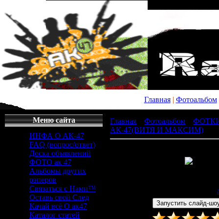
Главная
|
Фотоальбом
Меню сайта
Главная
»
Фотоальбом
»
ФОТК
АК-47(ВИТЯ И МАКСИМ)
» 63
ИНФА О АК-47
FAQ (вопрос/ответ)
Доска объявлений
ФОТО ак 47
Альбомы других
Просмотров
: 565 |
Раз
рэперов
450x338px/28.6Kb
Связаться с Нами™
Дата
: 12.12.2008 |
Добавил
:
Оставь свой След
Качай всё О ак47
Каталог статей