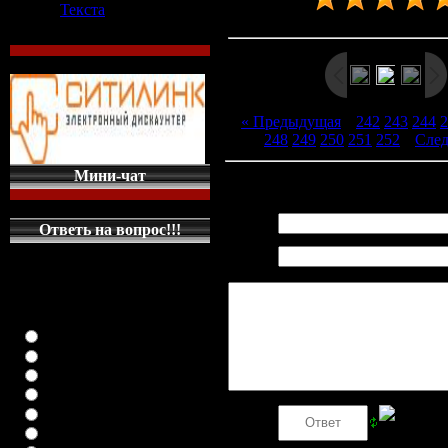
Текста
Рейтинг
:
5.0
/
8
« Предыдущая
|
242
243
244
2
248
249
250
251
252
|
Сле
Мини-чат
Всего комментариев
:
0
Имя *:
Ответь на вопрос!!!
Email
КАКУЮ МАШИНКУ
*:
НА ГЛАВНУЮ
СТРАНИЦУ
ПОСТАВИТЬ
класика (любая)
ВАЗ-2108
ВАЗ-2109
ВАЗ-21099
ВАЗ-2110
Код *:
ВАЗ-21123