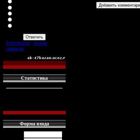
ВАЗ-2113
ВАЗ-2114
ИНОМАРКУ
ЗАПОР
ПРОСТО АВТОМАТ
АК-47
Результаты
|
Архив
опросов
Всего ответов:
960
Статистика
кто сдесь
1
левых людей
1
наших местных
0
Форма входа
Логин: