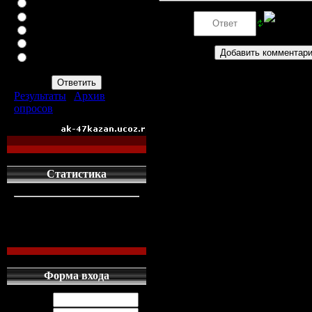
ВАЗ-2113
ВАЗ-2114
Код *:
ИНОМАРКУ
ЗАПОР
ПРОСТО АВТОМАТ
АК-47
Результаты
|
Архив
опросов
Всего ответов:
960
Статистика
кто сдесь
1
левых людей
1
наших местных
0
Форма входа
Логин: