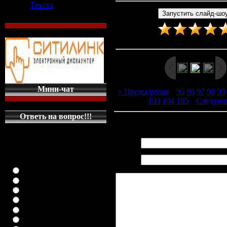
Текста
Рейтинг
:
5.0
/
2
Мини-чат
« Предыдущая
|
95
96
97
98
99
103
104
105
|
Следующ
Ответь на вопрос!!!
Всего комментариев
:
0
КАКУЮ МАШИНКУ
НА ГЛАВНУЮ
Имя *:
СТРАНИЦУ
Email
ПОСТАВИТЬ
*:
класика (любая)
ВАЗ-2108
ВАЗ-2109
ВАЗ-21099
ВАЗ-2110
ВАЗ-21123