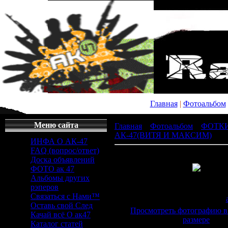
Главная
|
Фотоальбом
Меню сайта
Главная
»
Фотоальбом
»
ФОТК
АК-47(ВИТЯ И МАКСИМ)
» x_
ИНФА О АК-47
FAQ (вопрос/ответ)
Доска объявлений
ФОТО ак 47
Альбомы других
Просмотров
: 348 |
Раз
рэперов
600x400px/36.4Kb
Связаться с Нами™
Дата
: 20.04.2011 |
Добавил
:
Оставь свой След
Просмотреть фотографию в
Качай всё О ак47
размере
Каталог статей