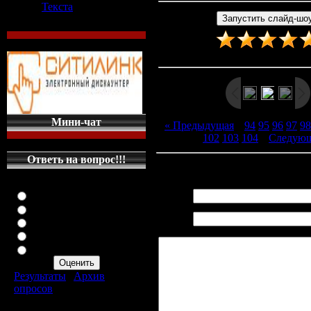
Текста
Рейтинг
:
5.0
/
2
Мини-чат
« Предыдущая
|
94
95
96
97
98
102
103
104
|
Следующ
Ответь на вопрос!!!
Всего комментариев
:
0
Оцените мой сайт
Отлично
Имя *:
Хорошо
Email
Неплохо
*:
Плохо
Ужасно
Результаты
|
Архив
опросов
Всего ответов:
287