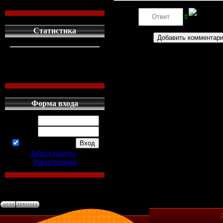
Код *:
Статистика
кто сдесь
1
левых людей
1
наших местных
0
Форма входа
Логин:
Пароль:
запомнить
Забыл пароль
|
Регистрация