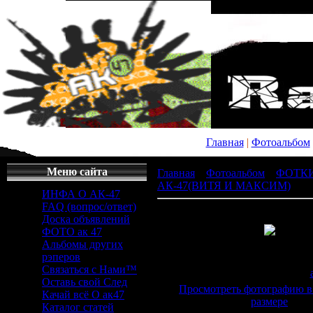
Главная
|
Фотоальбом
Меню сайта
Главная
»
Фотоальбом
»
ФОТК
АК-47(ВИТЯ И МАКСИМ)
» x_
ИНФА О АК-47
FAQ (вопрос/ответ)
Доска объявлений
ФОТО ак 47
Альбомы других
Просмотров
: 334 |
Раз
рэперов
604x453px/37.6Kb
Связаться с Нами™
Дата
: 20.04.2011 |
Добавил
:
Оставь свой След
Просмотреть фотографию в
Качай всё О ак47
размере
Каталог статей