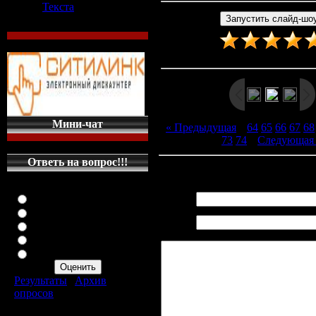
Текста
Рейтинг
:
5.0
/
3
Мини-чат
« Предыдущая
|
64
65
66
67
68
73
74
|
Следующая
Ответь на вопрос!!!
Всего комментариев
:
0
Оцените мой сайт
Отлично
Имя *:
Хорошо
Email
Неплохо
*:
Плохо
Ужасно
Результаты
|
Архив
опросов
Всего ответов:
287