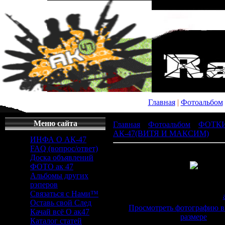
Главная
|
Фотоальбом
Меню сайта
Главная
»
Фотоальбом
»
ФОТК
АК-47(ВИТЯ И МАКСИМ)
» x_
ИНФА О АК-47
FAQ (вопрос/ответ)
Доска объявлений
ФОТО ак 47
Альбомы других
Просмотров
: 315 |
Раз
рэперов
604x452px/40.1Kb
Связаться с Нами™
Дата
: 20.04.2011 |
Добавил
:
Оставь свой След
Просмотреть фотографию в
Качай всё О ак47
размере
Каталог статей