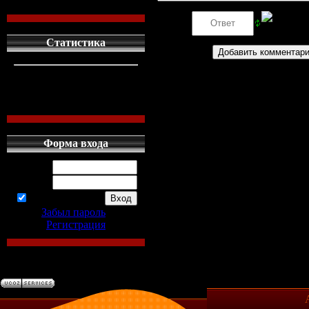
Код *:
Статистика
кто сдесь
1
левых людей
1
наших местных
0
Форма входа
Логин:
Пароль:
запомнить
Забыл пароль
|
Регистрация