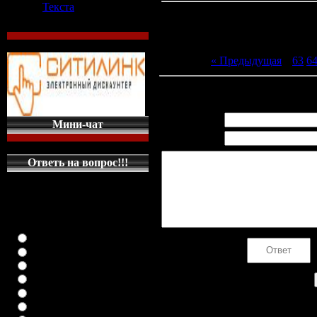
Текста
« Предыдущая
|
63
6
Всего комментариев
:
0
Имя *:
Мини-чат
Email *:
Ответь на вопрос!!!
КАКУЮ МАШИНКУ
НА ГЛАВНУЮ
СТРАНИЦУ
ПОСТАВИТЬ
класика (любая)
Код *:
ВАЗ-2108
ВАЗ-2109
ВАЗ-21099
ВАЗ-2110
ВАЗ-21123