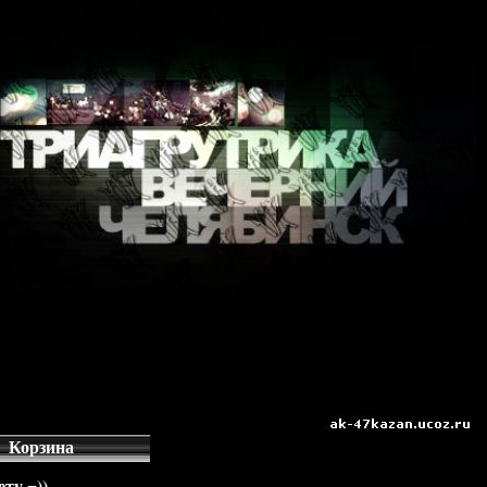
Корзина
ту =))