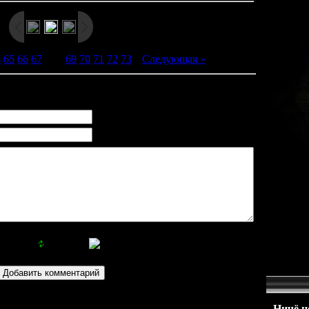
4
65
66
67
[
68
]
69
70
71
72
73
|
Следующая »
Ничё не