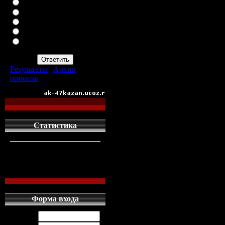
ВАЗ-2113
ВАЗ-2114
ИНОМАРКУ
ЗАПОР
ПРОСТО АВТОМАТ
АК-47
Результаты
|
Архив
опросов
Всего ответов:
960
Статистика
кто сдесь
1
левых людей
1
наших местных
0
Форма входа
Логин: