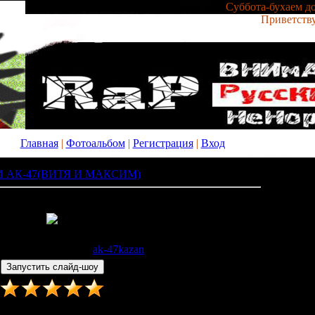
Суббота-бухаем до
Приветств
Главная
|
Фотоальбом
|
Регистрация
|
Вход
 АК-47(ВИТЯ И МАКСИМ)
» x_28c62bc6
: 302 |
Размеры
: 367x480px/54.0Kb
0.04.2011 |
Добавил
:
ak-47kazan
Рейтинг
:
5.0
/
2