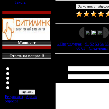
Текста
Рейтинг
:
5.0
/
3
Мини-чат
« Предыдущая
|
51
52
53
54
55
60
61
|
Следующая
Ответь на вопрос!!!
Всего комментариев
:
0
Оцените мой сайт
Отлично
Имя *:
Хорошо
Email
Неплохо
*:
Плохо
Ужасно
Результаты
|
Архив
опросов
Всего ответов:
287