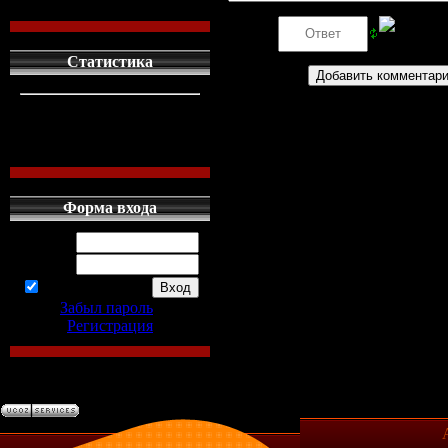
Код *:
Статистика
кто сдесь
1
левых людей
1
наших местных
0
Форма входа
Логин:
Пароль:
запомнить
Забыл пароль
|
Регистрация