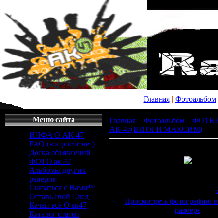
Главная
|
Фотоальбом
Меню сайта
Главная
»
Фотоальбом
»
ФОТК
АК-47(ВИТЯ И МАКСИМ)
» x_
ИНФА О АК-47
FAQ (вопрос/ответ)
Доска объявлений
ФОТО ак 47
Альбомы других
Просмотров
: 311 |
Раз
рэперов
604x453px/45.0Kb
Связаться с Нами™
Дата
: 20.04.2011 |
Добавил
:
Оставь свой След
Просмотреть фотографию в
Качай всё О ак47
размере
Каталог статей