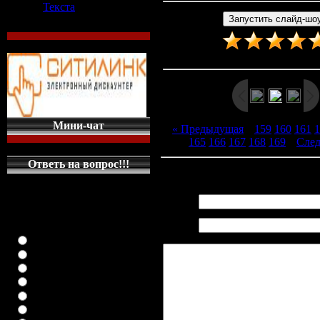
Текста
Рейтинг
:
5.0
/
3
Мини-чат
« Предыдущая
|
159
160
161
1
165
166
167
168
169
|
Сле
Ответь на вопрос!!!
Всего комментариев
:
0
КАКУЮ МАШИНКУ
НА ГЛАВНУЮ
Имя *:
СТРАНИЦУ
Email
ПОСТАВИТЬ
*:
класика (любая)
ВАЗ-2108
ВАЗ-2109
ВАЗ-21099
ВАЗ-2110
ВАЗ-21123