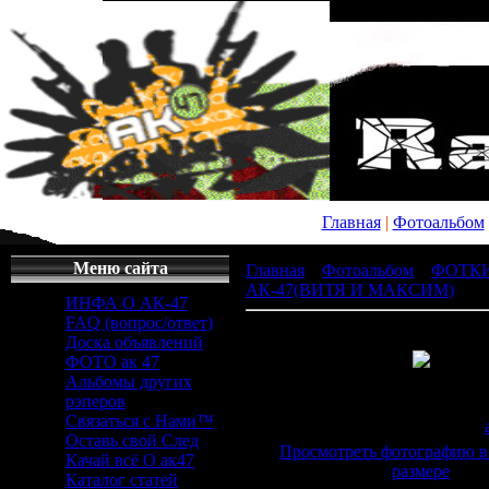
Главная
|
Фотоальбом
Меню сайта
Главная
»
Фотоальбом
»
ФОТК
АК-47(ВИТЯ И МАКСИМ)
» Фо
ИНФА О АК-47
FAQ (вопрос/ответ)
Доска объявлений
ФОТО ак 47
Альбомы других
Просмотров
: 357 |
Раз
рэперов
1024x768px/58.0K
Связаться с Нами™
Дата
: 20.04.2011 |
Добавил
:
Оставь свой След
Просмотреть фотографию в
Качай всё О ак47
размере
Каталог статей