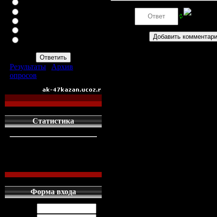
ВАЗ-2113
ВАЗ-2114
Код *:
ИНОМАРКУ
ЗАПОР
ПРОСТО АВТОМАТ
АК-47
Результаты
|
Архив
опросов
Всего ответов:
960
Статистика
кто сдесь
1
левых людей
1
наших местных
0
Форма входа
Логин: