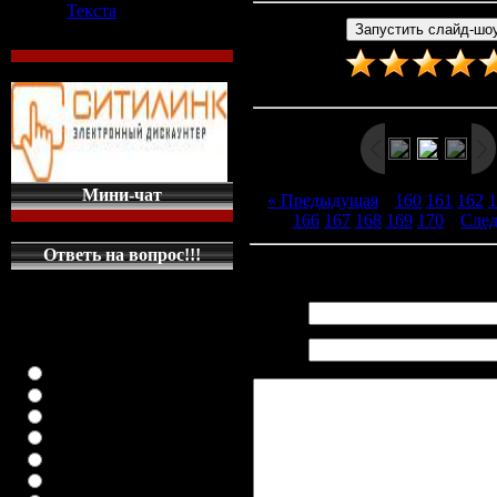
Текста
Рейтинг
:
5.0
/
5
Мини-чат
« Предыдущая
|
160
161
162
1
166
167
168
169
170
|
Сле
Ответь на вопрос!!!
Всего комментариев
:
0
КАКУЮ МАШИНКУ
НА ГЛАВНУЮ
Имя *:
СТРАНИЦУ
Email
ПОСТАВИТЬ
*:
класика (любая)
ВАЗ-2108
ВАЗ-2109
ВАЗ-21099
ВАЗ-2110
ВАЗ-21123