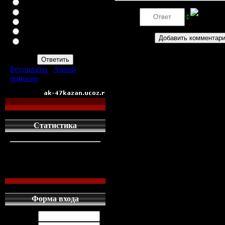
ВАЗ-2113
ВАЗ-2114
Код *:
ИНОМАРКУ
ЗАПОР
ПРОСТО АВТОМАТ
АК-47
Результаты
|
Архив
опросов
Всего ответов:
960
Статистика
кто сдесь
1
левых людей
1
наших местных
0
Форма входа
Логин: