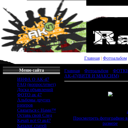
Главная
|
Фотоальбом
Меню сайта
Главная
»
Фотоальбом
»
ФОТК
АК-47(ВИТЯ И МАКСИМ)
» Фо
ИНФА О АК-47
FAQ (вопрос/ответ)
Доска объявлений
ФОТО ак 47
Альбомы других
Просмотров
: 339 |
Раз
рэперов
1024x768px/72.6K
Связаться с Нами™
Дата
: 20.04.2011 |
Добавил
:
Оставь свой След
Просмотреть фотографию в
Качай всё О ак47
размере
Каталог статей