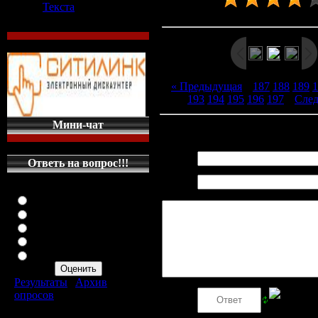
Текста
Рейтинг
:
3.9
/
46
« Предыдущая
|
187
188
189
1
193
194
195
196
197
|
Сле
Мини-чат
Всего комментариев
:
0
Имя *:
Ответь на вопрос!!!
Email
Оцените мой сайт
*:
Отлично
Хорошо
Неплохо
Плохо
Ужасно
Результаты
|
Архив
опросов
Код *:
Всего ответов:
287