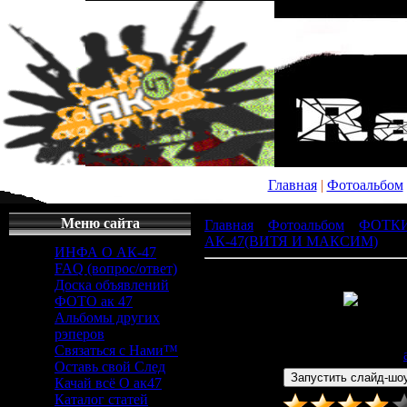
Главная
|
Фотоальбом
Меню сайта
Главная
»
Фотоальбом
»
ФОТК
АК-47(ВИТЯ И МАКСИМ)
» x_
ИНФА О АК-47
FAQ (вопрос/ответ)
Доска объявлений
ФОТО ак 47
Альбомы других
Просмотров
: 545 |
Раз
рэперов
360x480px/23.6Kb
Связаться с Нами™
Дата
: 13.12.2008 |
Добавил
:
Оставь свой След
Качай всё О ак47
Каталог статей