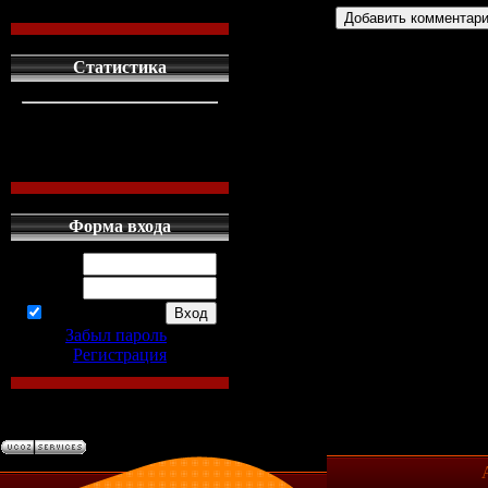
Статистика
кто сдесь
1
левых людей
1
наших местных
0
Форма входа
Логин:
Пароль:
запомнить
Забыл пароль
|
Регистрация