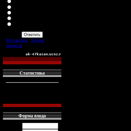
ВАЗ-2113
ВАЗ-2114
ИНОМАРКУ
ЗАПОР
ПРОСТО АВТОМАТ
АК-47
Результаты
|
Архив
опросов
Всего ответов:
960
Статистика
кто сдесь
1
левых людей
1
наших местных
0
Форма входа
Логин: