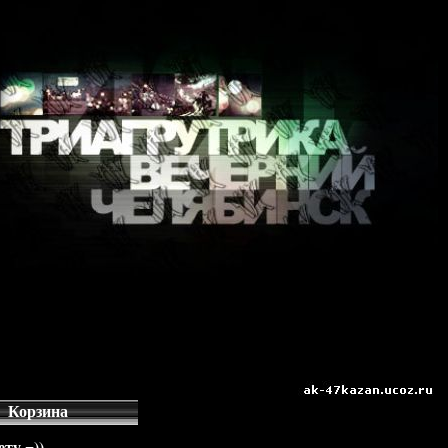
Корзина
ту =))