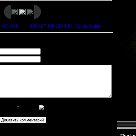
2
183
184
[
185
]
186
187
188
189
190
|
Следующая »
Ничё не