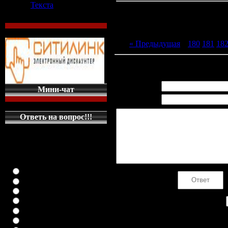
Текста
« Предыдущая
|
180
181
18
Всего комментариев
:
0
Имя *:
Мини-чат
Email *:
Ответь на вопрос!!!
КАКУЮ МАШИНКУ
НА ГЛАВНУЮ
СТРАНИЦУ
ПОСТАВИТЬ
класика (любая)
Код *:
ВАЗ-2108
ВАЗ-2109
ВАЗ-21099
ВАЗ-2110
ВАЗ-21123