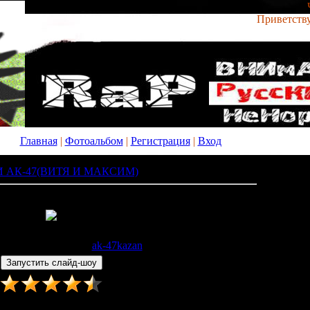
Приветств
Главная
|
Фотоальбом
|
Регистрация
|
Вход
 АК-47(ВИТЯ И МАКСИМ)
» x_f04304ac
: 598 |
Размеры
: 480x360px/25.7Kb
3.12.2008 |
Добавил
:
ak-47kazan
Рейтинг
:
4.5
/
28