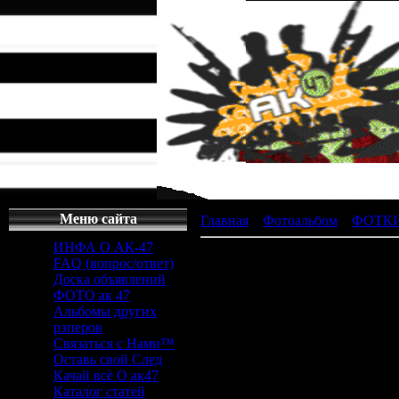
Меню сайта
Главная
»
Фотоальбом
»
ФОТКИ
ИНФА О АК-47
FAQ (вопрос/ответ)
Доска объявлений
ФОТО ак 47
Просмотров
Альбомы других
Дата
: 1
рэперов
Связаться с Нами™
Оставь свой След
Качай всё О ак47
Каталог статей