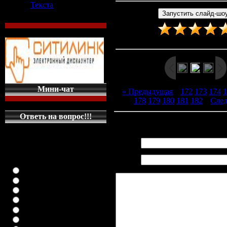
Текста
Рейтинг
:
4.7
/
33
Мини-чат
« Предыдущая
|
172
173
174
1
178
179
180
181
182
|
Сле
Ответь на вопрос!!!
Всего комментариев
:
0
КАКУЮ МАШИНКУ
НА ГЛАВНУЮ
Имя *:
СТРАНИЦУ
Email
ПОСТАВИТЬ
*:
класика (любая)
ВАЗ-2108
ВАЗ-2109
ВАЗ-21099
ВАЗ-2110
ВАЗ-21123