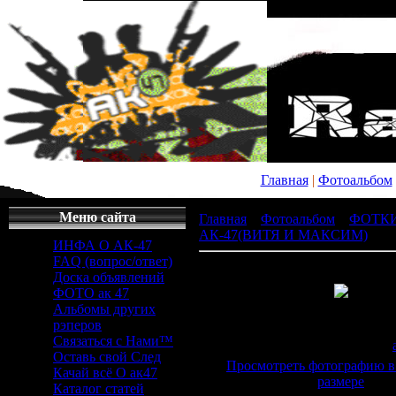
Главная
|
Фотоальбом
Меню сайта
Главная
»
Фотоальбом
»
ФОТК
АК-47(ВИТЯ И МАКСИМ)
» x_
ИНФА О АК-47
FAQ (вопрос/ответ)
Доска объявлений
ФОТО ак 47
Альбомы других
Просмотров
: 725 |
Раз
рэперов
604x453px/29.9Kb
Связаться с Нами™
Дата
: 13.12.2008 |
Добавил
:
Оставь свой След
Просмотреть фотографию в
Качай всё О ак47
размере
Каталог статей