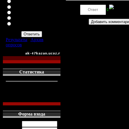
ВАЗ-2113
ВАЗ-2114
Код *:
ИНОМАРКУ
ЗАПОР
ПРОСТО АВТОМАТ
АК-47
Результаты
|
Архив
опросов
Всего ответов:
960
Статистика
кто сдесь
1
левых людей
1
наших местных
0
Форма входа
Логин: