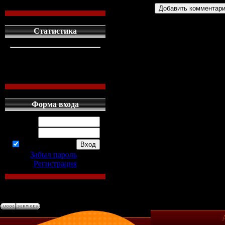
Статистика
кто сдесь
1
левых людей
1
наших местных
0
Форма входа
Логин:
Пароль:
запомнить
Забыл пароль
|
Регистрация