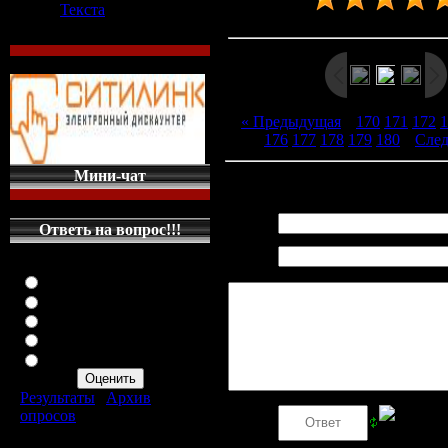
Текста
Рейтинг
:
4.7
/
18
« Предыдущая
|
170
171
172
1
176
177
178
179
180
|
Сле
Мини-чат
Всего комментариев
:
0
Имя *:
Ответь на вопрос!!!
Email
Оцените мой сайт
*:
Отлично
Хорошо
Неплохо
Плохо
Ужасно
Результаты
|
Архив
опросов
Код *:
Всего ответов:
287