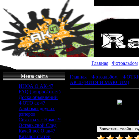
Главная
|
Фотоальбом
Меню сайта
Главная
»
Фотоальбом
»
ФОТК
АК-47(ВИТЯ И МАКСИМ)
» x_
ИНФА О АК-47
FAQ (вопрос/ответ)
Доска объявлений
ФОТО ак 47
Альбомы других
Просмотров
: 512 |
Раз
рэперов
444x296px/30.6Kb
Связаться с Нами™
Дата
: 13.12.2008 |
Добавил
:
Оставь свой След
Качай всё О ак47
Каталог статей