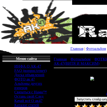
Главная
|
Фотоальбом
Меню сайта
Главная
»
Фотоальбом
»
ФОТК
АК-47(ВИТЯ И МАКСИМ)
» x_
ИНФА О АК-47
FAQ (вопрос/ответ)
Доска объявлений
ФОТО ак 47
Альбомы других
Просмотров
: 474 |
Раз
рэперов
500x333px/22.4Kb
Связаться с Нами™
Дата
: 13.12.2008 |
Добавил
:
Оставь свой След
Качай всё О ак47
Каталог статей