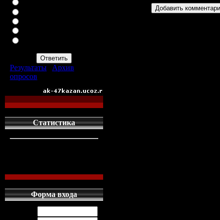
ВАЗ-2113
ВАЗ-2114
ИНОМАРКУ
ЗАПОР
ПРОСТО АВТОМАТ
АК-47
Результаты
|
Архив
опросов
Всего ответов:
960
Статистика
кто сдесь
1
левых людей
1
наших местных
0
Форма входа
Логин: