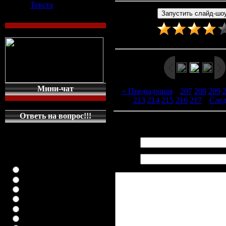
Текста
Рейтинг
:
3.9
/
15
Мини-чат
« Предыдущая
|
207
208
209
213
214
215
216
217
|
Сле
Ответь на вопрос!!!
Всего комментариев
:
0
КАКУЮ МАШИНКУ
НА ГЛАВНУЮ
Имя *:
СТРАНИЦУ
Email
ПОСТАВИТЬ
*:
класика (любая)
ВАЗ-2108
ВАЗ-2109
ВАЗ-21099
ВАЗ-2110
ВАЗ-21123