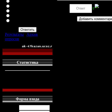
ВАЗ-2113
ВАЗ-2114
Код *:
ИНОМАРКУ
ЗАПОР
ПРОСТО АВТОМАТ
АК-47
Результаты
|
Архив
опросов
Всего ответов:
960
Статистика
кто сдесь
1
левых людей
1
наших местных
0
Форма входа
Логин: