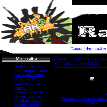
Главная
|
Фотоальбом
Меню сайта
Главная
»
Фотоальбом
»
ФОТК
АК-47(ВИТЯ И МАКСИМ)
» x_
ИНФА О АК-47
FAQ (вопрос/ответ)
Доска объявлений
ФОТО ак 47
Альбомы других
Просмотров
: 648 |
Раз
рэперов
604x453px/52.7Kb
Связаться с Нами™
Дата
: 12.12.2008 |
Добавил
:
Оставь свой След
Просмотреть фотографию в
Качай всё О ак47
размере
Каталог статей