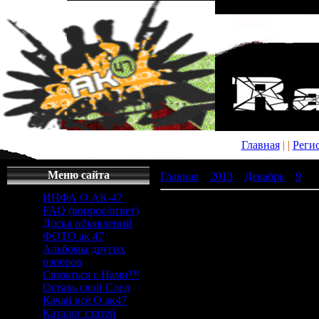
Главная
|
|
Реги
Меню сайта
Главная
»
2013
»
Декабрь
»
9
» с
ИНФА О АК-47
средневековье презентация скач
FAQ (вопрос/ответ)
Доска объявлений
средневек
ФОТО ак 47
Альбомы других
рэперов
презентац
Связаться с Нами™
Оставь свой След
Качай всё О ак47
Каталог статей