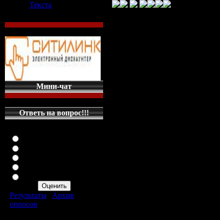
Текста
Поисковые запросы: 

Презентация на тему ...

Скачать средневековье презента
Скачать - средневековье презент
Скачать средневековье презента
Презентация средневековье - G
Скачать средневековье презента
Мини-чат
Презентации - Женский интернет 
Византийское средневековье ...

Скачать византийское ...

Ответь на вопрос!!!
Средневековье презентация 6 кла
Оцените мой сайт
Отлично
Хорошо
Ваша суточна
Неплохо
Плохо
GB
(
4,00 GB
Ужасно
Результаты
|
Архив
опросов
Всего ответов:
287