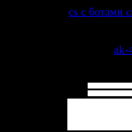
cs c ботами с
Просмотров
:
Добавил
:
ak-
Рейтинг
:
0.0
/
Всего комментариев
:
0
Имя *:
Email *: