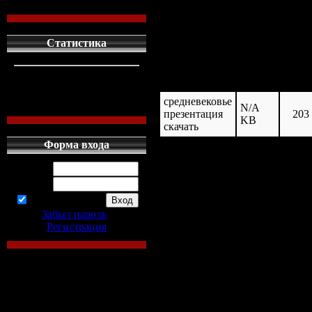
загружен: 20
размер: N/A 
Статистика
кто сдесь
1
название
размер
скача
левых людей
1
средневековье
наших местных
0
N/A
презентация
203
KB
скачать
Форма входа
Логин:
Пароль:
запомнить
Забыл пароль
|
Регистрация
средневеко