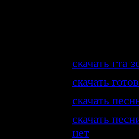
Презентация
империи Кар
... Скачать с
презентация 6
скачать гта 
скачать гото
скачать песн
скачать песн
нет