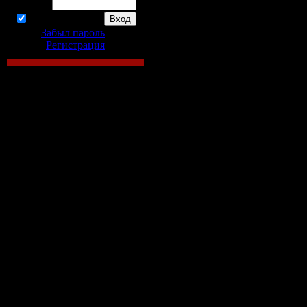
Пароль:
запомнить
скачать за
Забыл пароль
|
Регистрация
яндекс
Закладки
Найти
Яндекс
Здесь вы мо
бесплатно ск
браузер Firef