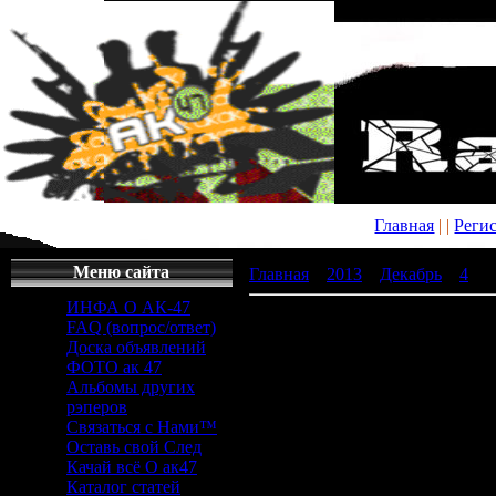
Главная
|
|
Реги
Меню сайта
Главная
»
2013
»
Декабрь
»
4
» с
ИНФА О АК-47
скачать закладки яндекс
FAQ (вопрос/ответ)
Доска объявлений
скачать з
ФОТО ак 47
Альбомы других
рэперов
яндекс
Связаться с Нами™
Оставь свой След
Качай всё О ак47
Каталог статей