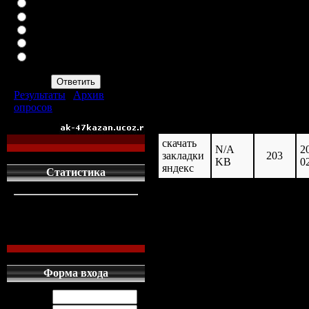
ВАЗ-2113
ВАЗ-2114
ИНОМАРКУ
ЗАПОР
загружен: 20
ПРОСТО АВТОМАТ
АК-47
размер: N/A 
Результаты
|
Архив
опросов
Всего ответов:
960
название
размер
скачан
и
скачать
N/A
2
закладки
203
KB
0
яндекс
Статистика
кто сдесь
1
левых людей
1
наших местных
0
Форма входа
Логин: