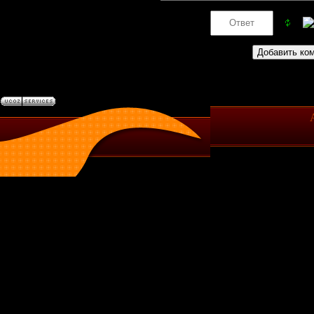
Код *: