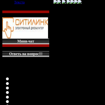
Текста
Поисковые запросы: 

Закладки

Яндекс

Новый Mozilla Firefox 25 с поис
Опера (Яндекс-версия) - Скачать 
Яндекс.Браузер скачать бесплатно
Элементы Яндекса

Мини-чат
Mozilla Firefox - скачать бесплатн
Скачать Яндекс.Браузер бесплатно
Яндекс.Браузер - Скачать ...

Ответь на вопрос!!!
Яндекс Браузер скачать бесплатно
Mozilla Firefox (Яндекс-версия)
КАКУЮ МАШИНКУ
НА ГЛАВНУЮ
СТРАНИЦУ
ПОСТАВИТЬ
Ваша суточна
класика (любая)
ВАЗ-2108
4,00 GB
(
4,0
ВАЗ-2109
ВАЗ-21099
осталось)
ВАЗ-2110
ВАЗ-21123