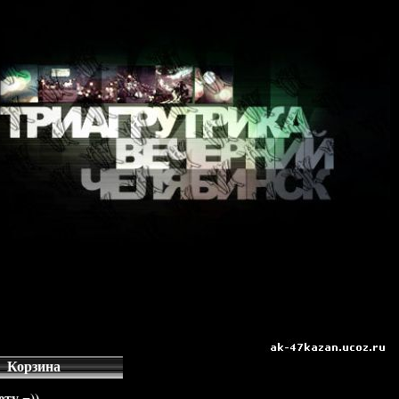
Корзина
ту =))