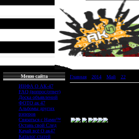
Меню сайта
Главная
»
2014
»
Май
»
22
» скач
ИНФА О АК-47
скачать текстур пак misa
FAQ (вопрос/ответ)
Доска объявлений
скачать тексту
ФОТО ак 47
Альбомы других
рэперов
Связаться с Нами™
Оставь свой След
Качай всё О ак47
Каталог статей
Антисептики "Древотекс",
