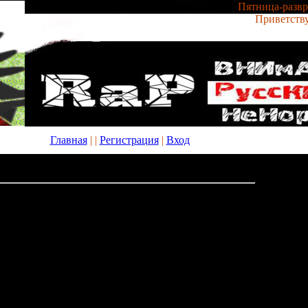
Пятница-развра
Приветств
Главная
|
|
Регистрация
|
Вход
ать текстур пак misa
03:22
р пак misa