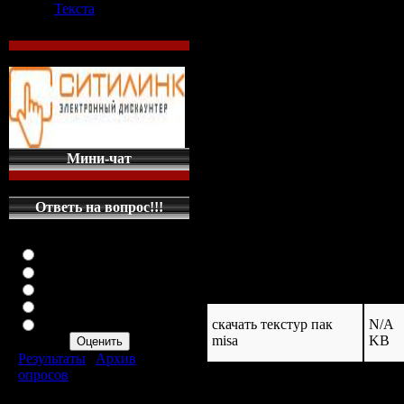
Текста
Скачать текстур-пак Modern Apoca
Лучшие текстур паки Minecraft ...
Текстур-паки для Minecraft 1.4.6, 1
Текстур-паки для Minecraft 1.5.2,
Скачать Текстур Паки для Minecraf
Скачать текстуры для Minecraft,

Текстур паки для minecraft, текст
Скачать Текстуры для minecraft 1.6
Текстуры: Misa 64x64 - грустный 
Скачать красивые текстуры для .
Мини-чат
Ваша суточная квота:
4,00 GB
(
Ответь на вопрос!!!
Оцените мой сайт
загружен: 2013
размер: N/A KB
Отлично
Хорошо
Неплохо
название
разм
Плохо
Ужасно
скачать текстур пак
N/A
misa
KB
Результаты
|
Архив
опросов
Всего ответов:
287