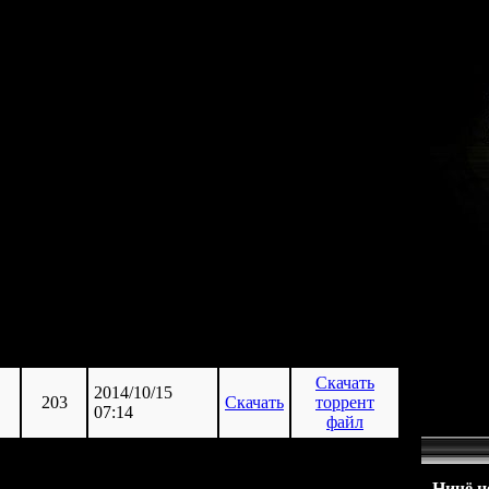
lypse ...,

,

.4.5, 1.4 ...,



t 1 ...,

уры ...,

.1/1.5 ...,

зомби ...,

..,
4,00 GB
осталось )
ер
скачан
истекает
Скачать
2014/10/15
203
Скачать
торрент
07:14
файл
Ничё не