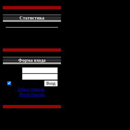
Статистика
кто сдесь
1
левых людей
1
наших местных
0
скачать текстур па
Форма входа
Данный
текстур
-пСкачайте б
Логин:
Minecraft 1.5.2.Теперь ваш мир .
Пароль:
запомнить
Просмотрите и узнайте, как
ск
Minecraft 1.5, 1.6, 1.7 ...
Забыл пароль
|
Регистрация
Текстур
-паки для Minecraft 1.4.6
Minecraft 1.4.6, 1.4.5, 1.4.4, 1.4.
Derivation - это
текстур
пак
, к
актуальна), сделан ...
Хочется новых возможностей 