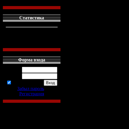
Пророк или шарл
Год выпуска: 201
Статистика
Жанр: документ
Режиссер: Ольга 
кто сдесь
1
левых людей
1
наших местных
0
О Нострадамусе
написано горы
Форма входа
литературы. Одн
Логин:
считают его прор
Пароль:
запомнить
ясновидцем, дру
Забыл пароль
|
Регистрация
проходимцем и
шарлатаном. Он
предсказал буду
человечества до 