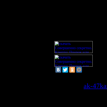
Скачать с dfiles.r
Скачать с progsfi
Скачать с unibyte
Просмотров
: 338 
Добавил
:
ak-47ka
Рейтинг
:
0.0
/
0
Всего комментариев
:
0