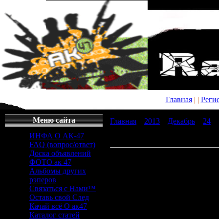
Главная
|
|
Реги
Меню сайта
Главная
»
2013
»
Декабрь
»
24
» 
Совершенно секретно. Крипто:
ИНФА О АК-47
шарлатан? (2013) SATRip
FAQ (вопрос/ответ)
Доска объявлений
Скачать Совершенно секретно.
ФОТО ак 47
Пророк или шарлатан? (2013) 
Альбомы других
рэперов
Скачать
Связаться с Нами™
Оставь свой След
Качай всё О ак47
Совершенно
Каталог статей