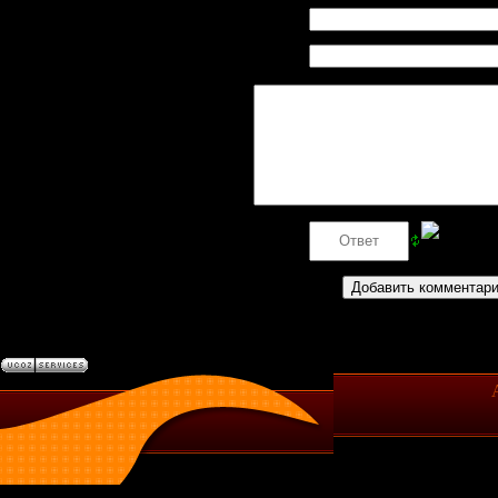
Имя *:
Email
*:
Код *: