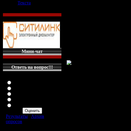
Текста
секретно. Кр
Пророк или
шарлатан? (
SATRip
Мини-чат
Ответь на вопрос!!!
Оцените мой сайт
Отлично
Хорошо
Неплохо
Плохо
Информация о фи
Ужасно
Название: Совер
Результаты
|
Архив
секретно. Крипто
опросов
Всего ответов:
287