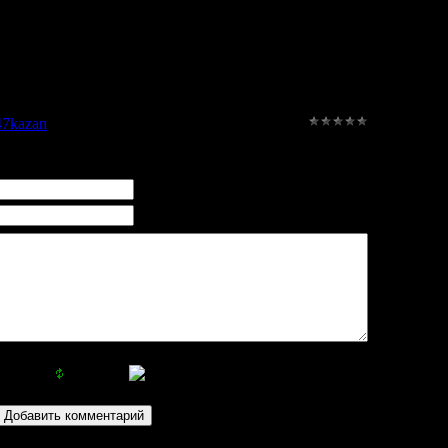
47kazan
|
Рейтинг
:
0.0
/
0