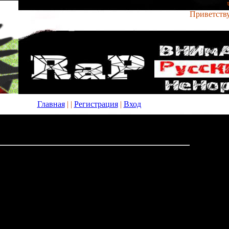
Приветств
Главная
|
|
Регистрация
|
Вход
чать нод 32 для 7 - полезные программы, новые
ые программы, новые приложения и игры
02:02
для 7