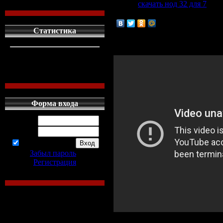
Файл:
скачать нод 32 для 7
[torr
Статистика
Для поднятия настроения:
кто сдесь
1
левых людей
1
наших местных
0
Форма входа
Логин:
Пароль:
запомнить
Забыл пароль
|
Регистрация