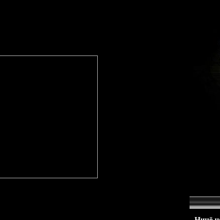
Д 32 ...Ключи для НОД 32, Скачать ...NOD32 - скачать антивирус
бесплатно ...ESET | Скачать бесплатно свежие ...НОД 32
2 скачать бесплатно - НОД 32 ...Nod32, скачать антивирус
ть НОД 32 ...скачать базы обновления NOD 32 ...
] (архив)
Ничё не