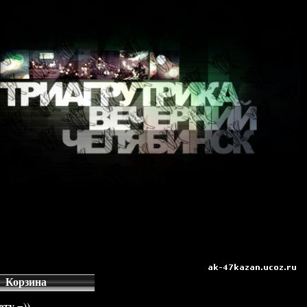
Корзина
ту =))