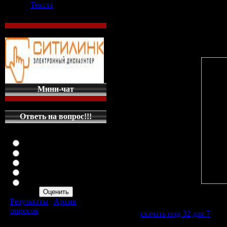
Текста
Теги: Ключи для NOD32 | Ключи для НО
Eset NOD 32 ...Ключи для ESET NOD32 
СКАЧАТЬ БЕСПЛАТНО БЕЗ ...ESET NOD3
Нод 32 ...Антивирус Eset NOD32, скача
Мини-чат
Ответь на вопрос!!!
Оцените мой сайт
Отлично
Хорошо
Неплохо
Плохо
Ужасно
Ссылки
Результаты
|
Архив
опросов
Файл:
скачать нод 32 для 7
[zip
Всего ответов:
287