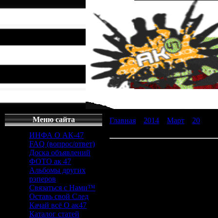
Меню сайта
Главная
»
2014
»
Март
»
20
» ска
приложения и игры
ИНФА О АК-47
FAQ (вопрос/ответ)
скачать нод 32 для 7 - полезн
Доска объявлений
ФОТО ак 47
скачать нод 32 для 7
Альбомы других
рэперов
Связаться с Нами™
скачать нод 32 
Оставь свой След
Качай всё О ак47
Каталог статей