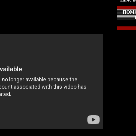
ent] (с торрента)
ПОM