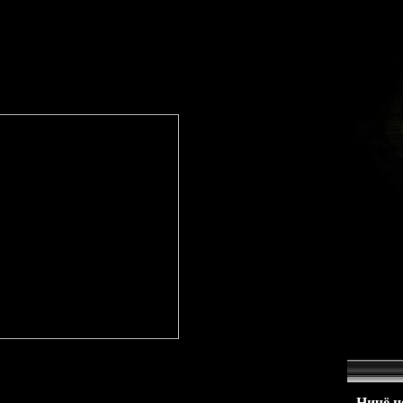
!GTA.com.ua / Новости GTA 5 на PC. Скачать ...GTA Vice City
ать GTA (бесплатно) / GTA.com.uaСкачать Бесплатно GTA 4, GTA
чать GTA 4 ...Обзор GTA Vice City на Android (+DOWNLOAD ...Игра
 игры на psp, бесплатные ...Игры GTA Liberty city Stories скачать
p] (архив)
Ничё не