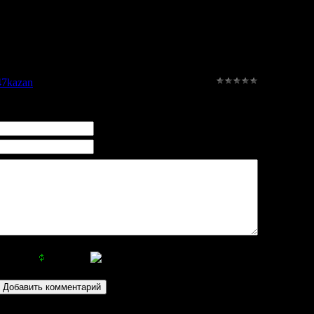
47kazan
|
Рейтинг
:
0.0
/
0