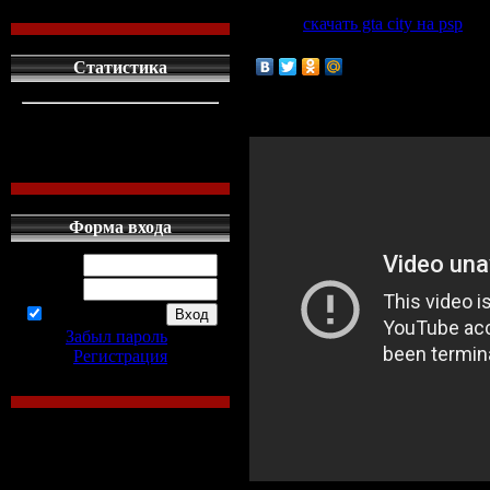
Файл:
скачать gta city на psp
[to
Статистика
Для поднятия настроения:
кто сдесь
1
левых людей
1
наших местных
0
Форма входа
Логин:
Пароль:
запомнить
Забыл пароль
|
Регистрация