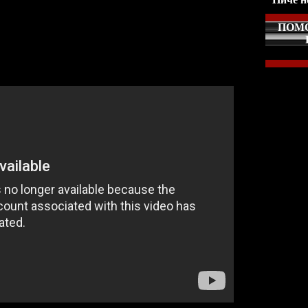
rrent] (с торрента)
ПОM