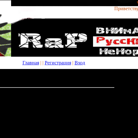
Приветств
Главная
|
|
Регистрация
|
Вход
чать gta city на psp - полезные программы, новые
зные программы, новые приложения и игры
02:19
y на psp