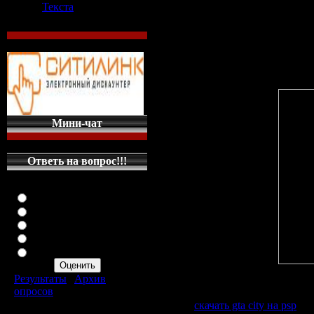
Текста
Теги: World of Tanks -лучшая игра 2013
скачать торрент на PC - YouTubeСкач
San Andreas ...Все о GTA 4 на ПК: Ска
GTA Vice City (ГТА Вайс Сити ...Скачать
...Скачать игры на PSP бесплатно
Мини-чат
Ответь на вопрос!!!
Оцените мой сайт
Отлично
Хорошо
Неплохо
Плохо
Ужасно
Результаты
|
Архив
Ссылки
опросов
Всего ответов:
287
Файл:
скачать gta city на psp
[zi