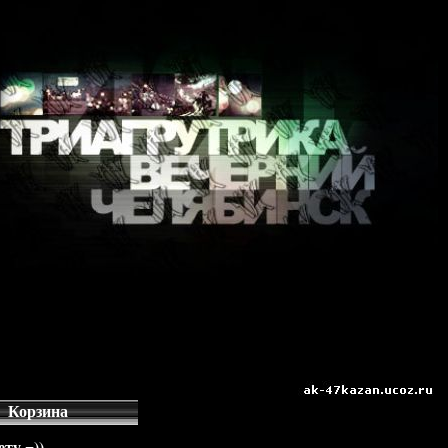
Корзина
ту =))