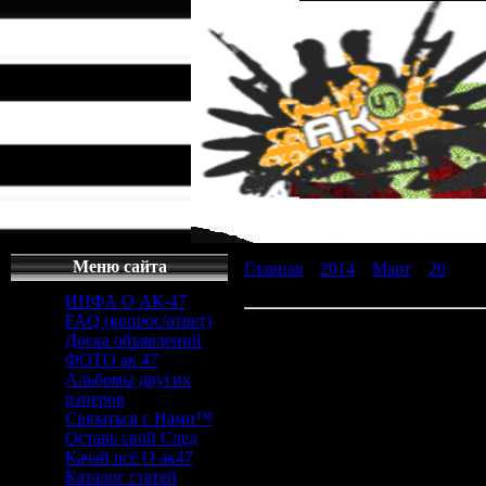
Меню сайта
Главная
»
2014
»
Март
»
20
» ска
приложения и игры
ИНФА О АК-47
FAQ (вопрос/ответ)
скачать gta city на psp - поле
Доска объявлений
ФОТО ак 47
скачать gta city на psp
Альбомы других
рэперов
Связаться с Нами™
скачать gta cit
Оставь свой След
Качай всё О ак47
Каталог статей