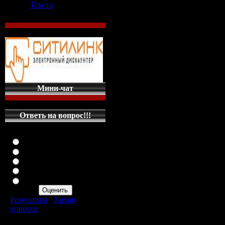
Текста
Поисковые запросы: 

Аттракционы-Лидеры продаж!

Симуляторы

Скачать игру Симулятор водителя
Симулятор водителя / Fahr-Simula
Симулятор Водитель - Симулятор 
Скачать игру Симулятор вождени
Скачать Bus Simulator 2009 - Сим
Мини-чат
Скачать игру Симулятор водителя
Скачать игру German Truck Simula
Скачать бесплатно игру Симулято
Ответь на вопрос!!!
Bus Simulator (2012) - Скачать чер
Bus Simulator 2009/ Симулятор в
Оцените мой сайт
Отлично
Хорошо
Ваша суточная к
Неплохо
Плохо
(
4,00 GB
осталос
Ужасно
Результаты
|
Архив
опросов
загружен: 2013
Всего ответов:
287