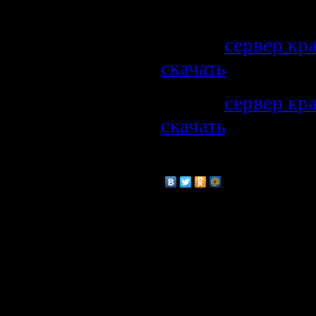
Ссылки
Файл:
сервер кр
скачать
[zip] (арх
Файл:
сервер кр
скачать
[torrent] (
торрента)