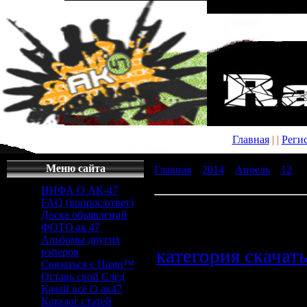
Главная
|
|
Реги
Меню сайта
Главная
»
2014
»
Апрель
»
12
» 
скачать - загрузки без регистра
ИНФА О АК-47
FAQ (вопрос/ответ)
сервер крафт скачать - загрузки 
Доска объявлений
регистрации
ФОТО ак 47
Альбомы других
категория скачат
рэперов
Связаться с Нами™
сервер крафт ска
Оставь свой След
Качай всё О ак47
Каталог статей