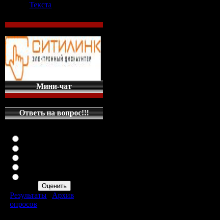
сервер краф
Текста
скачать
Теги: Крафт Кэролин
электронные книгиСк
Мини-чат
игру | Серверы Minecr
MoscowMegaCraft | С
Ответь на вопрос!!!
майнкрафт minecraft 
Оцените мой сайт
...Terraria-World.ru —
Отлично
Хорошо
Terraria ...Играть в м
Неплохо
скачать ...Kryptoncraft
Плохо
бесплатные сервера
Ужасно
...Серверы Minecraft
Результаты
|
Архив
MoscowСкачать клие
опросов
minecraft 1.4.7/1.5.2/1
Всего ответов:
287