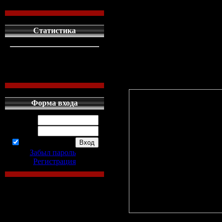
...Скачать minecraft 1.
моды, читы ...Minecra
все о Minecraft ...Ска
Статистика
клиент игры - PTZ Min
кто сдесь
1
Server
левых людей
1
наших местных
0
Форма входа
Логин:
Пароль:
запомнить
Забыл пароль
|
Регистрация