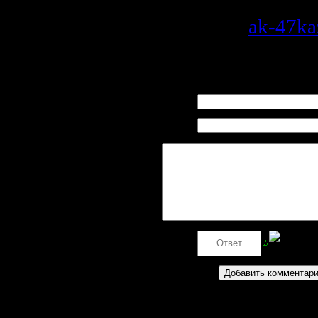
Просмотров
: 323 
Добавил
:
ak-47ka
Рейтинг
:
0.0
/
0
Всего комментариев
:
0
Имя *:
Email
*:
Код *: