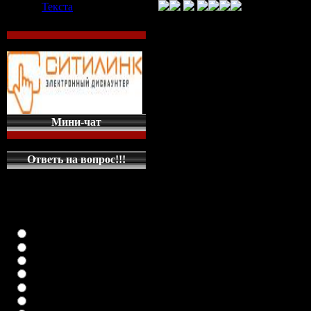
Текста
TXT файлы,

Т. Полякова электронные книги,
Неутолимая жажда – Татьяна ...,
Тень стрекозы – Татьяна ...,

Татьяна Полякова скачать книги .
:: Татьяна Полякова :: Книги ...,

Скачать книги txt бесплатно ...,

Мини-чат
Бесплатная онлайн библиотека ..
Полякова Татьяна - скачать ...,

Детективы скачать - Фантаст — ..
Ответь на вопрос!!!
Скачать книги формата txt ...,

Полякова Татьяна, Книги читать 
КАКУЮ МАШИНКУ
НА ГЛАВНУЮ
СТРАНИЦУ
ПОСТАВИТЬ
Ваша суточна
класика (любая)
ВАЗ-2108
4,00 GB
(
4,0
ВАЗ-2109
ВАЗ-21099
осталось )
ВАЗ-2110
ВАЗ-21123