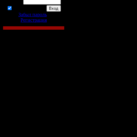
Пароль:
запомнить
полякова t
Забыл пароль
|
Регистрация
Электронная
«Неутолимая
ещё 157 кни
Поляковой в 
epub, doc, mp
Электронная
«Тень стреко