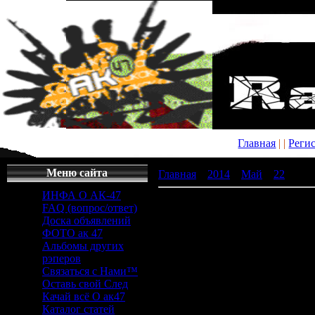
Главная
|
|
Реги
Меню сайта
Главная
»
2014
»
Май
»
22
» поля
ИНФА О АК-47
полякова txt скачать
FAQ (вопрос/ответ)
Доска объявлений
полякова t
ФОТО ак 47
Альбомы других
рэперов
скачать
Связаться с Нами™
Оставь свой След
Качай всё О ак47
Каталог статей