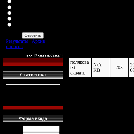
ВАЗ-2113
ВАЗ-2114
ИНОМАРКУ
ЗАПОР
загружен: 20
ПРОСТО АВТОМАТ
АК-47
размер: N/A 
Результаты
|
Архив
опросов
Всего ответов:
960
название
размер
скачан
и
полякова
N/A
2
txt
203
KB
0
скачать
Статистика
кто сдесь
1
левых людей
1
наших местных
0
Форма входа
Логин: