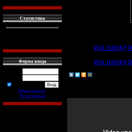
Статистика
Ссылки
кто сдесь
1
левых людей
1
наших местных
0
Файл:
gta паркур
Файл:
gta паркур
Форма входа
Логин:
Пароль:
запомнить
Для поднятия нас
Забыл пароль
|
Регистрация