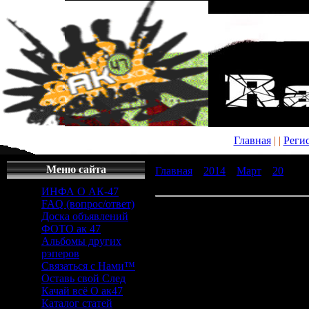
Главная
|
|
Реги
Меню сайта
Главная
»
2014
»
Март
»
20
» gt
игры
ИНФА О АК-47
FAQ (вопрос/ответ)
gta паркур мод скачать - поле
Доска объявлений
ФОТО ак 47
gta паркур мод ск
Альбомы других
рэперов
Связаться с Нами™
gta паркур м
Оставь свой След
Качай всё О ак47
Каталог статей