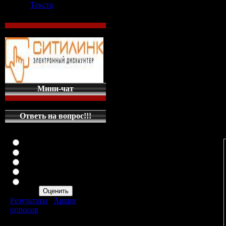
Текста
Теги: World of Tanks
5 на PC. Скачать ...
...Все о GTA 4 на ПК:
Andreas и Vice CityС
...паркур мод для гта
Мини-чат
...Портал о паркуре 
Mafia, скачать ...Gta
Ответь на вопрос!!!
Оцените мой сайт
Отлично
Хорошо
Неплохо
Плохо
Ужасно
Результаты
|
Архив
опросов
Всего ответов:
287