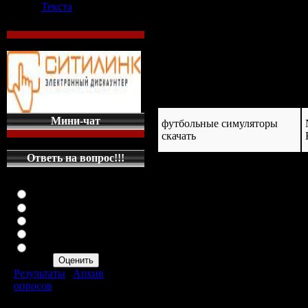
Текста
Ваша суточная квота:
8,00 GB
(
загружен: 2013
размер: N/A KB
название
Мини-чат
футбольные симуляторы
скачать
Ответь на вопрос!!!
Оцените мой сайт
Отлично
Хорошо
Неплохо
Плохо
Ужасно
Результаты
|
Архив
опросов
Всего ответов:
287