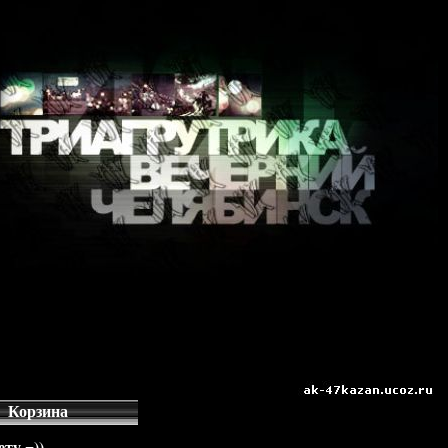
Корзина
ту =))