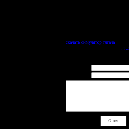
новости,
футбол
Особенности: Окунитесь в атмо
Постройте команду ...
Скачать
мини игры от Алавар 
2014! Можно поиграть ...
скачать симулятор тягача
Просмотров
: 442 |
Добавил
:
ak-
Всего комментариев
:
0
Имя *:
Email *:
Код *: