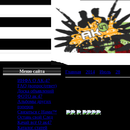
Меню сайта
Главная
»
2014
»
Июль
»
28
» фу
ИНФА О АК-47
футбольные симуляторы скачат
FAQ (вопрос/ответ)
Доска объявлений
футбольные си
ФОТО ак 47
Альбомы других
рэперов
Связаться с Нами™
Оставь свой След
Качай всё О ак47
Каталог статей