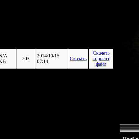
8,00 GB
осталось )
размер
скачан
истекает
Скачать
N/A
2014/10/15
203
Скачать
торрент
KB
07:14
файл
Ничё не