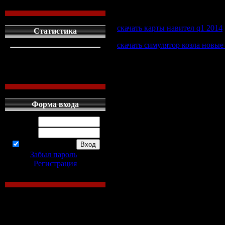
футбольные симуля
скачать карты навител q1 2014
Статистика
скачать симулятор козла новые
кто сдесь
1
левых людей
1
Симуляторы
скачать
торрент. 
наших местных
0
каталог мы ...
У нас вы можете
скачать
торре
Форма входа
программы.
Логин:
Симуляторы
игры для PC
ска
Пароль:
регистрации, psp, xbox, ps
запомнить
Русский Бильярд - Русский би
Забыл пароль
|
симулятор
...
Регистрация
Новости FIFA, тотализатор, пр
чемпионаты ...
Torrent simulator, Торрент
симу
Сайт о
футбольных
симулято