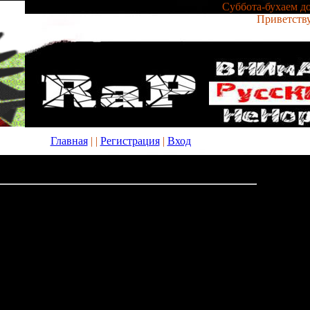
Суббота-бухаем до
Приветств
Главная
|
|
Регистрация
|
Вход
тбольные симуляторы скачать
ь
18:25
муляторы скачать