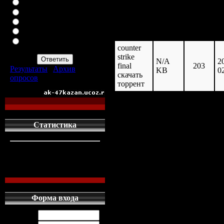
ВАЗ-2113
размер: N/A KB
ВАЗ-2114
ИНОМАРКУ
ЗАПОР
название
размер
скачан
и
ПРОСТО АВТОМАТ
counter
АК-47
strike
N/A
2
final
203
Результаты
|
Архив
KB
0
скачать
опросов
торрент
Всего ответов:
960
Статистика
кто сдесь
1
левых людей
1
наших местных
0
Форма входа
counter strike 
Логин: