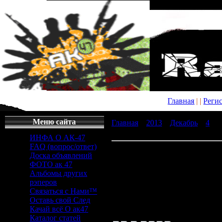
Главная
|
|
Реги
Меню сайта
Главная
»
2013
»
Декабрь
»
4
» co
торрент
ИНФА О АК-47
FAQ (вопрос/ответ)
counter strike final скачать торре
Доска объявлений
ФОТО ак 47
counter strike
Альбомы других
рэперов
Связаться с Нами™
скачать торр
Оставь свой След
Качай всё О ак47
Каталог статей