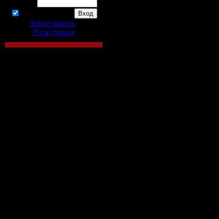
Пароль:
торрент
запомнить
Забыл пароль
|
World of Tanks-л
Регистрация
2013!
Итоги конкурса
сегодня, 29 ноябр
Закрытое бета-т
Neverwinter Online
Counter-Strike - 
системные ...
Доброго времени
уважаемые поль