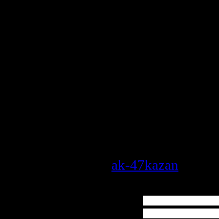
strike 1.6
Все заядлые гей
бьются над вопр
можно скачать ac
...
Counter-Strike 1.
торрент
Просмотров
: 551
ak-47kazan
|
Рейт
Всего комментариев
:
0
Имя *:
Email *: