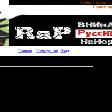
Суббота-бухаем до
Приветств
Главная
|
|
Регистрация
|
Вход
ригада все серии скачать - загрузки без регистрации
рузки без регистрации
20:23
 серии скачать
рии скачать
Сериал «Бригада» (1-15 серии ...Скачать фильм Сериал Бригада