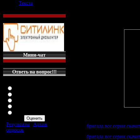
Текста
...Бригада все серии смотреть ...Ска
...Цикл книг Бригада Александра ...С
...Новости криминального мира ...
Мини-чат
Ответь на вопрос!!!
Оцените мой сайт
Отлично
Хорошо
Неплохо
Плохо
Ужасно
Ссылки
Результаты
|
Архив
Файл:
бригада все серии скачат
опросов
Всего ответов:
287
Файл:
бригада все серии скачат