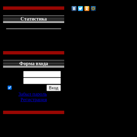
Статистика
кто сдесь
1
левых людей
1
наших местных
0
Форма входа
Логин:
Пароль:
запомнить
Забыл пароль
|
Регистрация