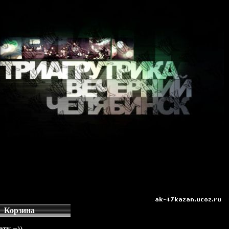
Корзина
ту =))