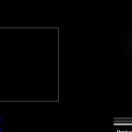
чать сериал Бригада бесплатноМузыка и мелодии из Бригады
ериал Смотреть бригада ...Скачать кино, фильмы бесплатно
ь
[zip] (архив)
ь
[torrent] (с торрента)
Ничё не