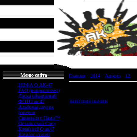
Меню сайта
Главная
»
2014
»
Апрель
»
12
» б
ИНФА О АК-47
бригада все серии скачать - заг
FAQ (вопрос/ответ)
Доска объявлений
категория скачать
-
бригада все
ФОТО ак 47
Альбомы других
рэперов
бригада все се
Связаться с Нами™
Оставь свой След
Качай всё О ак47
Каталог статей
Теги: Все о Бригаде - видео, фото ...