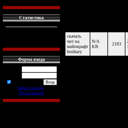
размер:14.6 kb/m
Статистика
скачан
название
размер
раз
кто сдесь
1
скачать
левых людей
1
чит на
N/A
наших местных
0
2183
майнкрафт
KB
brulitary
Форма входа
Логин:
Пароль:
запомнить
Забыл пароль
|
Регистрация
скачать чит н