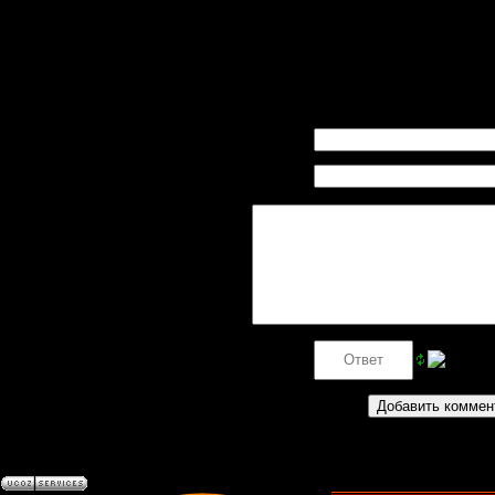
315
|
Комментари
Рейтинг
:
0.0
/
0
Всего комментариев
:
0
Имя *:
Email
*:
Код *: