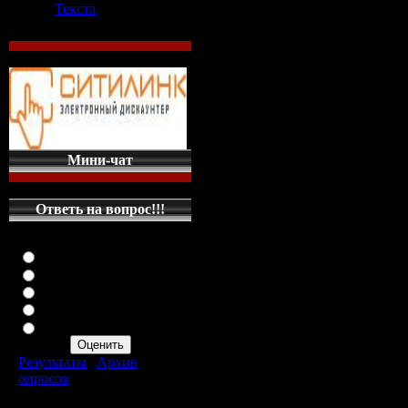
майнкрафт br
Текста
Похожие статьи: скачать чит на м
Скачать майнкрафт. Майнкрафт

Скачать майнкрафт - читы карты
Скачать майнкрафт minecraft

Скачать майнкрафт читы карты

Мини-чат
Скачать minecraft 1.5.2 — читы

Скачать чит на Копатель Онлайн
sMinecraft.Ru - Моды для Minecra
Ответь на вопрос!!!
Играть в майнкрафт скачать

Скачать Minecraft c модами карт
Оцените мой сайт
Отлично
Хорошо
Неплохо
Ваш cуточный л
Плохо
GB
(
2,00 GB
оста
Ужасно
Результаты
|
Архив
опросов
Всего ответов:
287
загружен: 2013