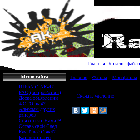
Главная
|
Каталог файл
Меню сайта
Главная
»
Файлы
»
Мои файлы
ИНФА О АК-47
скачать чит на майнкрафт brulita
FAQ (вопрос/ответ)
[ ·
Скачать удаленно
() ]
Доска объявлений
ФОТО ак 47
Альбомы других
рэперов
Связаться с Нами™
скачать чит 
Оставь свой След
Качай всё О ак47
Каталог статей