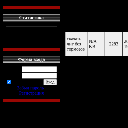
размер:8.6 kb/mb
Статистика
скачан
название
размер
и
раз
кто сдесь
1
левых людей
1
скачать
N/A
2
наших местных
0
чит без
2283
KB
1
тормозов
Форма входа
Логин:
Пароль:
запомнить
Забыл пароль
|
Регистрация
скачать чит б