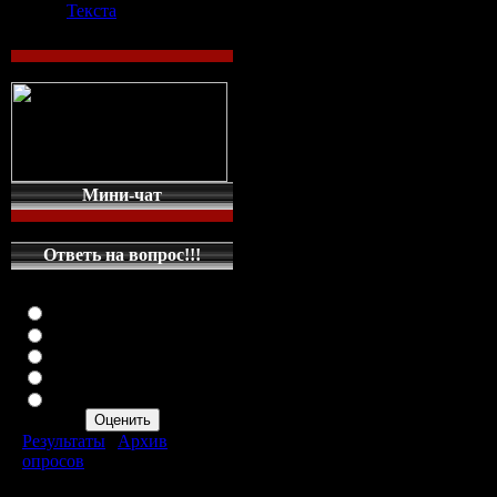
тормозов
Текста
Похожие статьи: скачать чит без
Скачать читы без смс и

СКАЧАТЬ БЕСПЛАТНО ЧИТЫ
Ключи к играм скачать трейнеры
Боты | Lineage 2 сервера скачать

Мини-чат
Дальнобойщики 2 (патч 8.1

Fallout 3 - Читы Секреты

Cкачать клип бесплатно новые

Ответь на вопрос!!!
Коды к игре Need for Speed: The 
Коды к игре Need for Speed: Mos
Оцените мой сайт
Отлично
Хорошо
Неплохо
Ваш cуточный л
Плохо
GB
(
2,00 GB
оста
Ужасно
Результаты
|
Архив
опросов
Всего ответов:
287
загружен: 2013