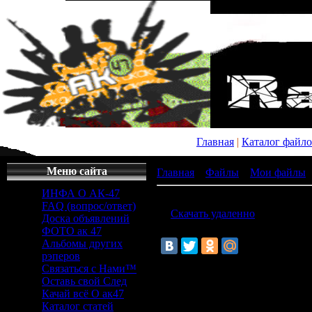
Главная
|
Каталог файл
Меню сайта
Главная
»
Файлы
»
Мои файлы
ИНФА О АК-47
скачать чит без тормозов
FAQ (вопрос/ответ)
[ ·
Скачать удаленно
() ]
Доска объявлений
ФОТО ак 47
Альбомы других
рэперов
Связаться с Нами™
скачать чит 
Оставь свой След
Качай всё О ак47
Каталог статей