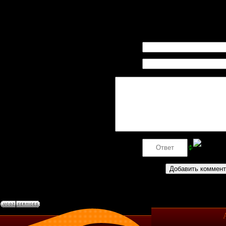
298
|
Рейтинг
:
0.0
Всего комментариев
:
0
Имя *:
Email
*:
Код *: