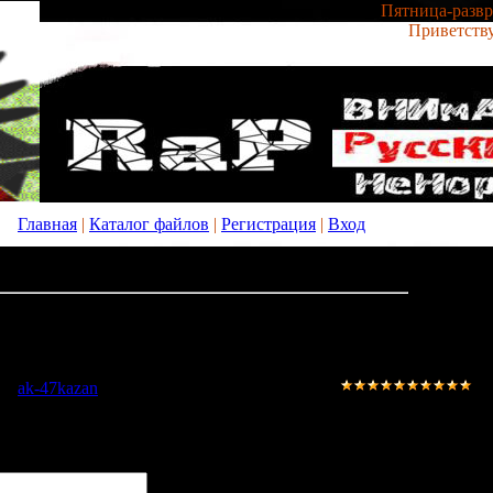
Пятница-развра
Приветств
Главная
|
Каталог файлов
|
Регистрация
|
Вход
)
18.04.2011, 17:12
л
:
ak-47kazan
904
|
Комментарии
:
1
|
Рейтинг
:
10.0
/
140