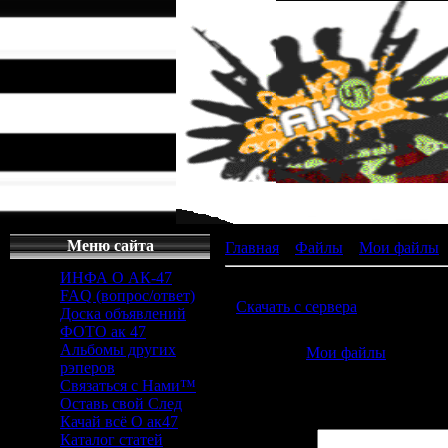
Меню сайта
Главная
»
Файлы
»
Мои файлы
ИНФА О АК-47
Чё Ты Паришься (Feat. Айк Дым
FAQ (вопрос/ответ)
[
Скачать с сервера
(8.41 Mb) ]
Доска объявлений
ФОТО ак 47
Альбомы других
Категория
:
Мои файлы
|
Добави
рэперов
Просмотров
:
1669
|
Загрузок
:
14
Связаться с Нами™
Всего комментариев
:
0
Оставь свой След
Качай всё О ак47
Имя *:
Каталог статей