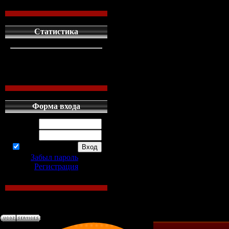
Статистика
кто сдесь
1
левых людей
1
наших местных
0
Форма входа
Логин:
Пароль:
запомнить
Забыл пароль
|
Регистрация