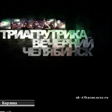
Корзина
ту =))