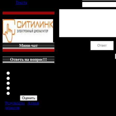
Текста
Email *:
Код *:
Мини-чат
Ответь на вопрос!!!
Оцените мой сайт
Отлично
Хорошо
Неплохо
Плохо
Ужасно
Результаты
|
Архив
опросов
Всего ответов:
287