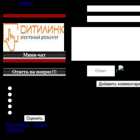
Текста
Имя *:
Email
*:
Мини-чат
Код *:
Ответь на вопрос!!!
Оцените мой сайт
Отлично
Хорошо
Неплохо
Плохо
Ужасно
Результаты
|
Архив
опросов
Всего ответов:
287