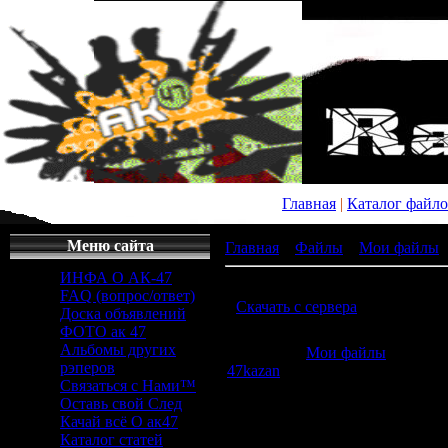
Главная
|
Каталог файл
Меню сайта
Главная
»
Файлы
»
Мои файлы
ИНФА О АК-47
В тепле 2 яйца
FAQ (вопрос/ответ)
[
Скачать с сервера
(10.24 Mb) ]
Доска объявлений
ФОТО ак 47
Альбомы других
Категория
:
Мои файлы
|
Добави
рэперов
47kazan
Связаться с Нами™
Просмотров
:
1073
|
Загрузок
:
10
Оставь свой След
1.0
/
5
Качай всё О ак47
Всего комментариев
:
0
Каталог статей