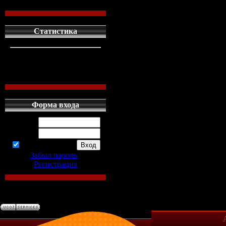
Статистика
кто сдесь
1
левых людей
1
наших местных
0
Форма входа
Логин:
Пароль:
запомнить
Забыл пароль
|
Регистрация